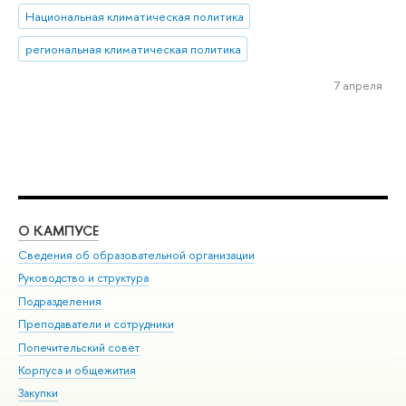
Национальная климатическая политика
региональная климатическая политика
7 апреля
О КАМПУСЕ
ОБ
Сведения об образовательной организации
Мер
Руководство и структура
Мер
Подразделения
Дов
Преподаватели и сотрудники
Ол
Попечительский совет
При
Корпуса и общежития
При
Закупки
Ди