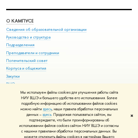
О КАМПУСЕ
ОБ
Сведения об образовательной организации
Мер
Руководство и структура
Мер
Подразделения
Дов
Преподаватели и сотрудники
Ол
Попечительский совет
При
Корпуса и общежития
При
Закупки
Ди
ВШЭ для студентов с ограниченными возможностями
До
здоровья и инвалидностью
Ас
Мы используем файлы cookies для улучшения работы сайта
Версия для слабовидящих
НИУ ВШЭ и большего удобства его использования. Более
Обр
подробную информацию об использовании файлов cookies
Единая платежная страница
можно найти
здесь
, наши правила обработки персональных
данных –
здесь
. Продолжая пользоваться сайтом, вы
✖
Редактору
подтверждаете, что были проинформированы об
© НИУ ВШЭ 1993–2026
Адреса и контакты
Условия использования
использовании файлов cookies сайтом НИУ ВШЭ и согласны
с нашими правилами обработки персональных данных. Вы
материалов
Политика конфиденциальности
Карта сайта
можете отключить файлы cookies в настройках Вашего
Шрифты HSE Sans и HSE Slab разработаны в
Школе дизайна НИУ ВШЭ