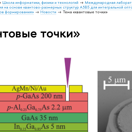
Школа информатики, физики и технологий
Международная лаборато
ия на основе квантово-размерных структур А3В5 для интегральной опт
дов формирования»
Новости
Тема «квантовые точки»
нтовые точки»