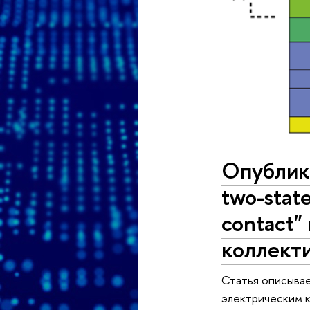
Опублико
two-state
contact" 
коллекти
Статья описыва
электрическим к