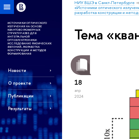
НИУ ВШЭ в Санкт-Петербурге
«Источники оптического излучен
разработка конструкции и мето
ИСТОЧНИКИ ОПТИЧЕСКОГО
ИЗЛУЧЕНИЯ НА ОСНОВЕ
Тема «ква
КВАНТОВО-РАЗМЕРНЫХ
СТРУКТУР А3В5 ДЛЯ
ИНТЕГРАЛЬНОЙ
ОПТОЭЛЕКТРОНИКИ:
ИССЛЕДОВАНИЕ ФИЗИЧЕСКИХ
ЯВЛЕНИЙ, РАЗРАБОТКА
КОНСТРУКЦИИ И МЕТОДОВ
ФОРМИРОВАНИЯ
Новости
18
О проекте
апр
Публикации
2024
Результаты