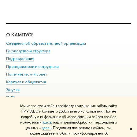
О КАМПУСЕ
ОБ
Сведения об образовательной организации
Мер
Руководство и структура
Мер
Подразделения
Дов
Преподаватели и сотрудники
Ол
Попечительский совет
При
Корпуса и общежития
При
Закупки
Ди
ВШЭ для студентов с ограниченными возможностями
До
здоровья и инвалидностью
Ас
Мы используем файлы cookies для улучшения работы сайта
Версия для слабовидящих
НИУ ВШЭ и большего удобства его использования. Более
Обр
подробную информацию об использовании файлов cookies
Единая платежная страница
можно найти
здесь
, наши правила обработки персональных
данных –
здесь
. Продолжая пользоваться сайтом, вы
✖
Редактору
подтверждаете, что были проинформированы об