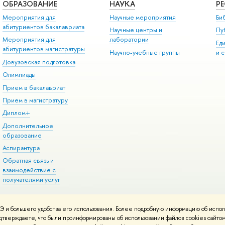
ОБРАЗОВАНИЕ
НАУКА
Р
Мероприятия для
Научные мероприятия
Би
абитуриентов бакалавриата
Научные центры и
Пу
Мероприятия для
лаборатории
Ед
абитуриентов магистратуры
Научно-учебные группы
и 
Довузовская подготовка
Олимпиады
Прием в бакалавриат
Прием в магистратуру
Диплом+
Дополнительное
образование
Аспирантура
Обратная связь и
взаимодействие с
получателями услуг
 и большего удобства его использования. Более подробную информацию об испол
онтакты
Условия использования материалов
Политика конфиденциальност
подтверждаете, что были проинформированы об использовании файлов cookies сай
ботаны в
Школе дизайна НИУ ВШЭ