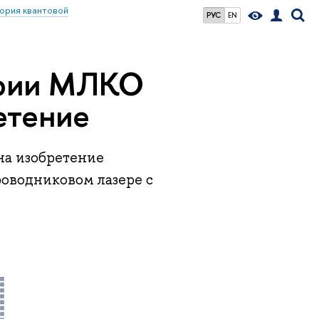
ория квантовой
РУС
EN
ории МЛКО
етение
на изобретение
оводниковом лазере с