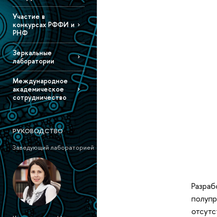
Участие в
конкурсах РФФИ и
РНФ
Зеркальные
лаборатории
Международное
академическое
сотрудничество
РУКОВОДСТВО
Заведующий лабораторией:
Разраб
полупр
отсутс