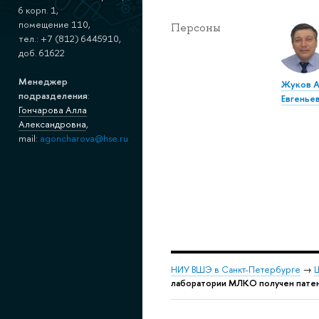
6 корп. 1,
помещение 110,
Персоны
тел.: +7 (812) 6445910,
доб. 61622
Менеджер
Жуков А
подразделения
:
Евгенье
Гончарова Алла
Александровна
,
mail:
agoncharova@hse.ru
НИУ ВШЭ в Санкт-Петербурге
→
Ш
лаборатории МЛКО получен патен