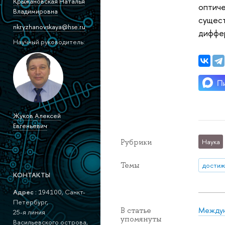
Крыжановская Наталья
оптиче
Владимировна
сущест
nkryzhanovskaya@hse.ru
диффер
Научный руководитель:
Жуков Алексей
Евгеньевич
Рубрики
Наука
Темы
достиж
КОНТАКТЫ
Адрес :
194100, Санкт-
Петербург,
Междун
В статье
25-я линия
упомянуты
Васильевского острова,