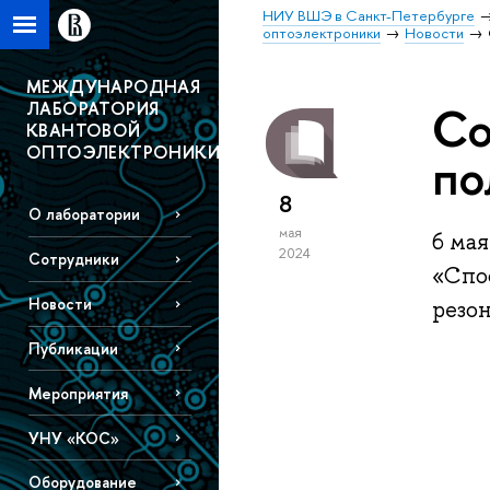
НИУ ВШЭ в Санкт-Петербурге
оптоэлектроники
Новости
МЕЖДУНАРОДНАЯ
ЛАБОРАТОРИЯ
Со
КВАНТОВОЙ
ОПТОЭЛЕКТРОНИКИ
по
8
О лаборатории
мая
6 ма
2024
Сотрудники
«Спо
Новости
резо
Публикации
Мероприятия
УНУ «КОС»
Оборудование