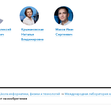
лексей
Крыжановская
Махов Иван
вич
Наталья
Сергеевич
Владимировна
кола информатики, физики и технологий
→
Международная лаборатория к
т на изобретение