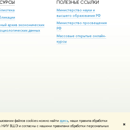
ЕСУРСЫ
ПОЛЕЗНЫЕ ССЫЛКИ
блиотека
Министерство науки и
высшего образования РФ
бликации
Министерство просвещения
иный архив экономических
РФ
социологических данных
Массовые открытые онлайн-
курсы
ьзовании файлов cookies можно найти
здесь
, наши правила обработки
и
Карта сайта
Редактору
✖
том НИУ ВШЭ и согласны с нашими правилами обработки персональных