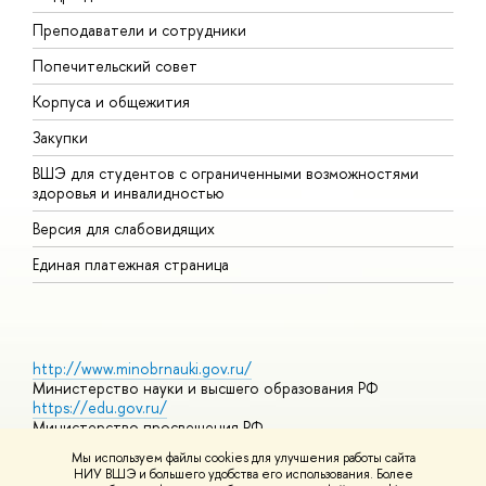
Преподаватели и сотрудники
О
Попечительский совет
П
Корпуса и общежития
П
Закупки
Д
ВШЭ для студентов с ограниченными возможностями
Д
здоровья и инвалидностью
А
Версия для слабовидящих
О
Единая платежная страница
http://www.minobrnauki.gov.ru/
Министерство науки и высшего образования РФ
https://edu.gov.ru/
Министерство просвещения РФ
https://elearning.hse.ru/mooc
Мы используем файлы cookies для улучшения работы сайта
Массовые открытые онлайн-курсы
НИУ ВШЭ и большего удобства его использования. Более