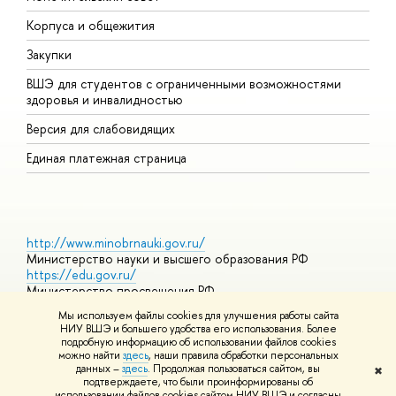
Корпуса и общежития
П
Закупки
Д
ВШЭ для студентов с ограниченными возможностями
Д
здоровья и инвалидностью
А
Версия для слабовидящих
О
Единая платежная страница
http://www.minobrnauki.gov.ru/
Министерство науки и высшего образования РФ
https://edu.gov.ru/
Министерство просвещения РФ
https://elearning.hse.ru/mooc
Мы используем файлы cookies для улучшения работы сайта
Массовые открытые онлайн-курсы
НИУ ВШЭ и большего удобства его использования. Более
подробную информацию об использовании файлов cookies
можно найти
здесь
, наши правила обработки персональных
данных –
здесь
. Продолжая пользоваться сайтом, вы
✖
© НИУ ВШЭ 1993–2026
Адреса и контакты
Условия
подтверждаете, что были проинформированы об
использования материалов
Политика конфиденциальности
Карта
использовании файлов cookies сайтом НИУ ВШЭ и согласны