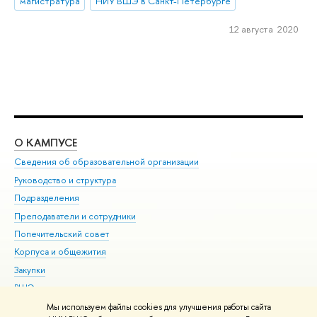
магистратура
НИУ ВШЭ в Санкт-Петербурге
12 августа 2020
О КАМПУСЕ
ОБ
Сведения об образовательной организации
Мер
Руководство и структура
Мер
Подразделения
Дов
Преподаватели и сотрудники
Ол
Попечительский совет
При
Корпуса и общежития
При
Закупки
Ди
ВШЭ для студентов с ограниченными возможностями
До
здоровья и инвалидностью
Ас
Мы используем файлы cookies для улучшения работы сайта