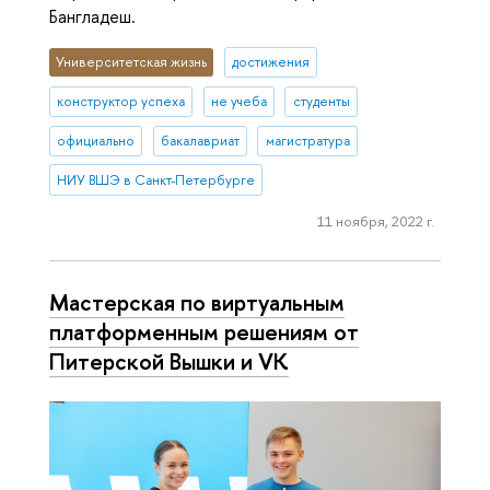
Бангладеш.
Университетская жизнь
достижения
конструктор успеха
не учеба
студенты
официально
бакалавриат
магистратура
НИУ ВШЭ в Санкт-Петербурге
11 ноября, 2022 г.
Мастерская по виртуальным
платформенным решениям от
Питерской Вышки и VK