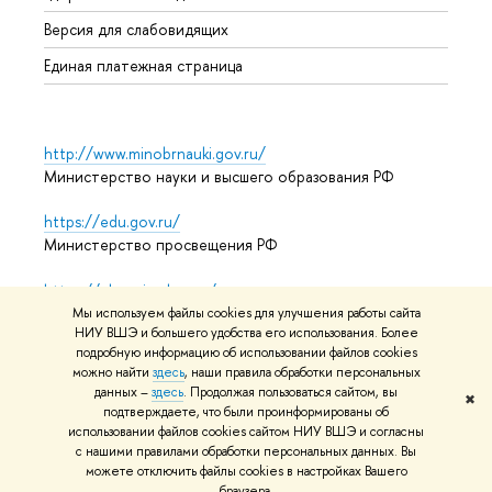
Аспир
Версия для слабовидящих
Обрат
Единая платежная страница
http://www.minobrnauki.gov.ru/
Министерство науки и высшего образования РФ
https://edu.gov.ru/
Министерство просвещения РФ
https://elearning.hse.ru/mooc
Массовые открытые онлайн-курсы
Мы используем файлы cookies для улучшения работы сайта
НИУ ВШЭ и большего удобства его использования. Более
подробную информацию об использовании файлов cookies
можно найти
здесь
, наши правила обработки персональных
© НИУ ВШЭ 1993–2026
Адреса и контакты
Условия
данных –
здесь
. Продолжая пользоваться сайтом, вы
✖
подтверждаете, что были проинформированы об
использования материалов
Политика конфиденциальности
использовании файлов cookies сайтом НИУ ВШЭ и согласны
Карта сайта
с нашими правилами обработки персональных данных. Вы
можете отключить файлы cookies в настройках Вашего
Редактору
браузера.