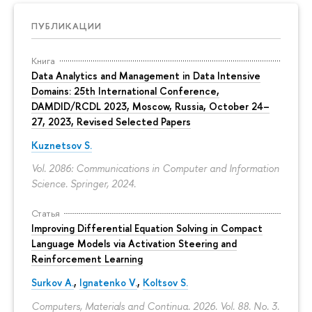
ПУБЛИКАЦИИ
Книга
Data Analytics and Management in Data Intensive
Domains: 25th International Conference,
DAMDID/RCDL 2023, Moscow, Russia, October 24–
27, 2023, Revised Selected Papers
Kuznetsov S.
Vol. 2086: Communications in Computer and Information
Science. Springer, 2024.
Статья
Improving Differential Equation Solving in Compact
Language Models via Activation Steering and
Reinforcement Learning
Surkov A.
,
Ignatenko V.
,
Koltsov S.
Computers, Materials and Continua. 2026. Vol. 88. No. 3.