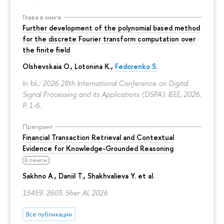
Глава в книге
Further development of the polynomial based method
for the discrete Fourier transform computation over
the finite field
Olshevskaia O., Lotonina K.,
Fedorenko S.
In bk.: 2026 28th International Conference on Digital
Signal Processing and its Applications (DSPA). IEEE, 2026.
P. 1-6.
Препринт
Financial Transaction Retrieval and Contextual
Evidence for Knowledge-Grounded Reasoning
В печати
Sakhno A., Daniil T.,
Shakhvalieva Y.
et al.
15459. 2603. Sber AI, 2026
Все публикации