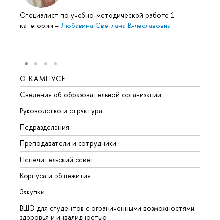
Специалист по учебно-методической работе 1
категории
–
Любавина Светлана Вячеславовна
О КАМПУСЕ
ОБР
Сведения об образовательной организации
Мероп
Руководство и структура
Мероп
Подразделения
Довуз
Преподаватели и сотрудники
Олим
Попечительский совет
Прием
Корпуса и общежития
Прием
Закупки
Дипл
ВШЭ для студентов с ограниченными возможностями
Допол
здоровья и инвалидностью