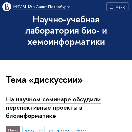
НИУ ВШЭ в Санкт-Петербурге
Меню
Научно-учебная
лаборатория био- и
хемоинформатики
Тема «дискуссии»
На научном семинаре обсудили
перспективные проекты в
биоинформатике
Наука
дискуссии
репортаж о событии