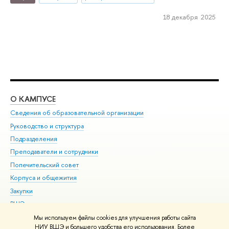
18 декабря 2025
О КАМПУСЕ
ОБ
Сведения об образовательной организации
Мер
Руководство и структура
Мер
Подразделения
Дов
Преподаватели и сотрудники
Ол
Попечительский совет
При
Корпуса и общежития
При
Закупки
Ди
ВШЭ для студентов с ограниченными возможностями
До
здоровья и инвалидностью
Ас
Мы используем файлы cookies для улучшения работы сайта
Версия для слабовидящих
НИУ ВШЭ и большего удобства его использования. Более