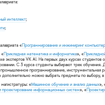
лавриата:
ный интеллект
;
ети
;
калавриата «
Программирование и инжиниринг компьютер
 «
Прикладная математика и информатика
», «
Прикладной
е экспертов VK AI. На первых двух курсах студентов
ировании. С 3 курса студенты выбирают трек обучения
, промышленное программирование, инструментальная ра
 дополнительно можно выбрать предметы по выбору, в 
 магистратуры: «
Машинное обучение и анализ данных
», 
и проектирование информационных систем
», «
Проектир