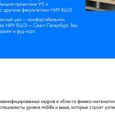
альными проектами VK и
с другими факультетами НИУ ВШЭ.
анатный цех — комфортабельном
тве НИУ ВШЭ — Санкт-Петербург. Вас
ркинг и фуд-корт.
квалифицированных кадров в области физико-математиче
пециалисты уровня middle и выше, которые строят успе