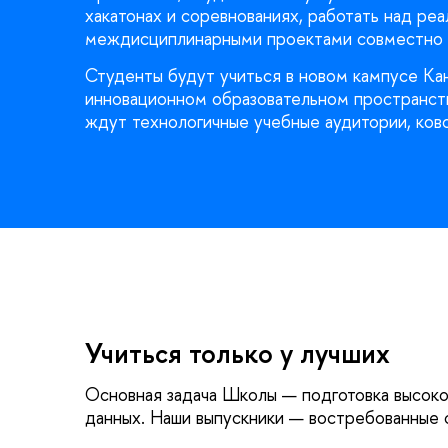
хакатонах и соревнованиях, работать над ре
междисциплинарными проектами совместно 
Студенты будут учиться в новом кампусе К
инновационном образовательном пространс
ждут технологичные учебные аудитории, ково
Учиться только у лучших
Основная задача Школы — подготовка высоко
данных. Наши выпускники — востребованные с