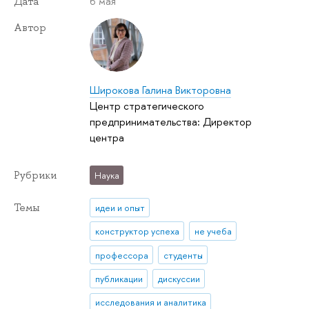
6 мая
Дата
Автор
Широкова Галина Викторовна
Центр стратегического
предпринимательства: Директор
центра
Рубрики
Наука
Темы
идеи и опыт
конструктор успеха
не учеба
профессора
студенты
публикации
дискуссии
исследования и аналитика