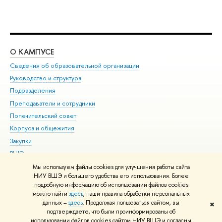
О КАМПУСЕ
ОБ
Сведения об образовательной организации
Мер
Руководство и структура
Мер
Подразделения
Дов
Преподаватели и сотрудники
Ол
Попечительский совет
При
Корпуса и общежития
При
Закупки
Ди
ВШЭ для студентов с ограниченными возможностями
До
здоровья и инвалидностью
Ас
Мы используем файлы cookies для улучшения работы сайта
Версия для слабовидящих
НИУ ВШЭ и большего удобства его использования. Более
Обр
подробную информацию об использовании файлов cookies
Единая платежная страница
можно найти
здесь
, наши правила обработки персональных
данных –
здесь
. Продолжая пользоваться сайтом, вы
✖
Редактору
подтверждаете, что были проинформированы об
© НИУ ВШЭ 1993–2026
Адреса и контакты
Условия использования
использовании файлов cookies сайтом НИУ ВШЭ и согласны