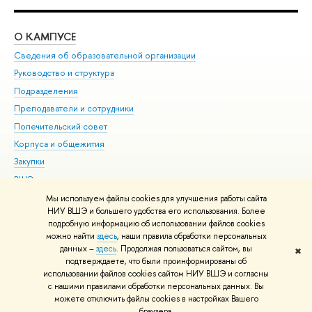
О КАМПУСЕ
ОБ
Сведения об образовательной организации
Мер
Руководство и структура
Мер
Подразделения
Дов
Преподаватели и сотрудники
Ол
Попечительский совет
При
Корпуса и общежития
При
Закупки
Ди
ВШЭ для студентов с ограниченными возможностями
До
здоровья и инвалидностью
Ас
Мы используем файлы cookies для улучшения работы сайта
Версия для слабовидящих
НИУ ВШЭ и большего удобства его использования. Более
Обр
подробную информацию об использовании файлов cookies
Единая платежная страница
можно найти
здесь
, наши правила обработки персональных
данных –
здесь
. Продолжая пользоваться сайтом, вы
✖
Редактору
подтверждаете, что были проинформированы об
© НИУ ВШЭ 1993–2026
Адреса и контакты
Условия использования
использовании файлов cookies сайтом НИУ ВШЭ и согласны
с нашими правилами обработки персональных данных. Вы
материалов
Политика конфиденциальности
Карта сайта
можете отключить файлы cookies в настройках Вашего
Шрифты HSE Sans и HSE Slab разработаны в
Школе дизайна НИУ ВШЭ
браузера.