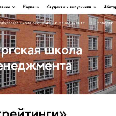
вание
Наука
Студенты и выпускники
Абиту
рбургская школа экономики и менеджмента
Новости
ргская школа
енеджмента
«рейтинги»