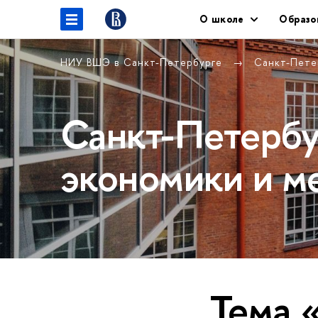
О школе
Образо
НИУ ВШЭ в Санкт-Петербурге
Санкт-Пете
Санкт-Петербу
экономики и м
Тема 