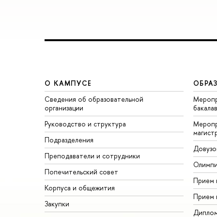
О КАМПУСЕ
ОБРА
Сведения об образовательной
Меропр
организации
бакала
Руководство и структура
Меропр
магист
Подразделения
Довузо
Преподаватели и сотрудники
Олимп
Попечительский совет
Прием 
Корпуса и общежития
Прием 
Закупки
Дипло