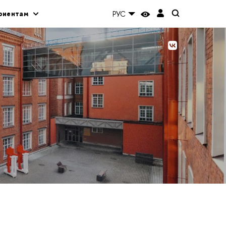
риентам
РУС