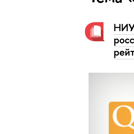
НИУ
росс
рей