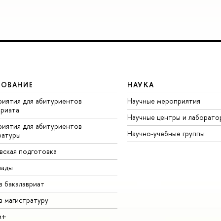
ЗОВАНИЕ
НАУКА
иятия для абитуриентов
Научные мероприятия
вриата
Научные центры и лаборато
иятия для абитуриентов
Научно-учебные группы
ратуры
вская подготовка
иады
в бакалавриат
в магистратуру
м+