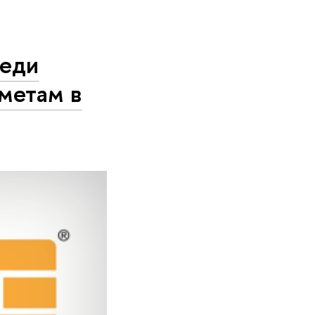
реди
дметам в