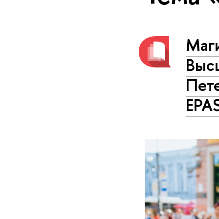
Маг
Выс
Пет
EPA