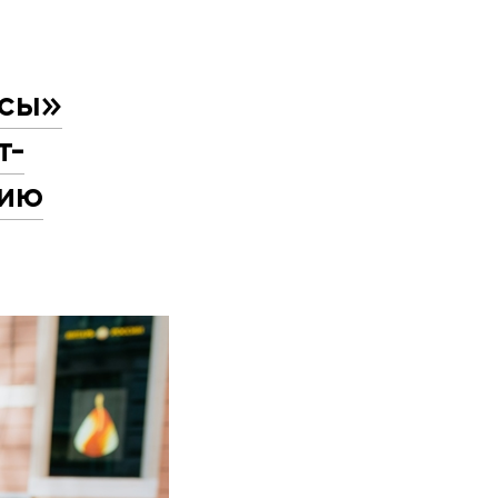
нсы»
т-
цию