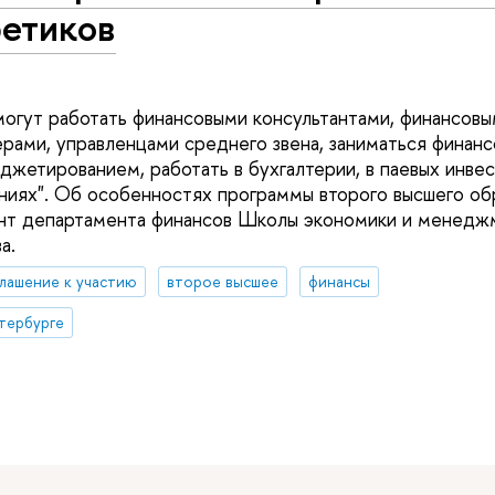
ретиков
могут работать финансовыми консультантами, финансовы
ами, управленцами среднего звена, заниматься финан
джетированием, работать в бухгалтерии, в паевых инве
ниях". Об особенностях программы второго высшего об
ент департамента финансов Школы экономики и менедж
а.
лашение к участию
второе высшее
финансы
тербурге