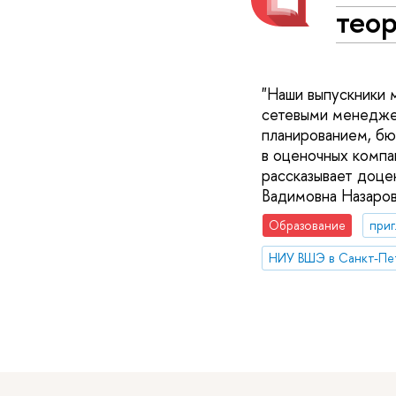
тео
"Наши выпускники 
сетевыми менеджер
планированием, бю
в оценочных компа
рассказывает доц
Вадимовна Назаров
Образование
приг
НИУ ВШЭ в Санкт-Пе