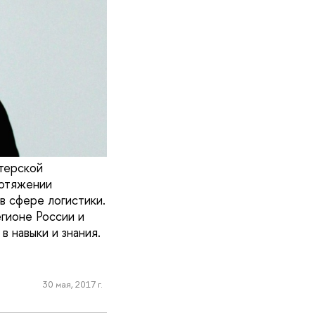
терской
ротяжении
в сфере логистики.
гионе России и
в навыки и знания.
30 мая, 2017 г.