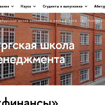
вание
Наука
Студенты и выпускники
Абиту
рбургская школа экономики и менеджмента
Новости
ргская школа
енеджмента
«финансы»