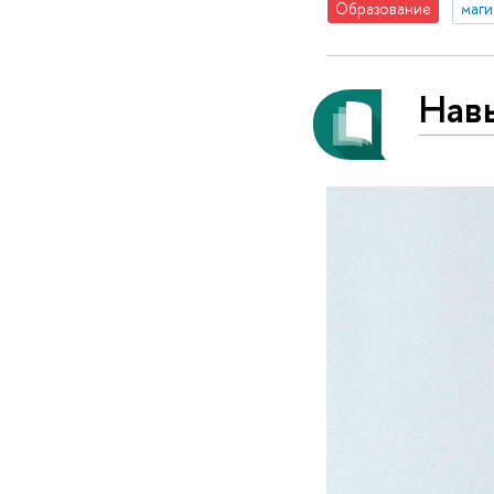
Образование
маги
Навы