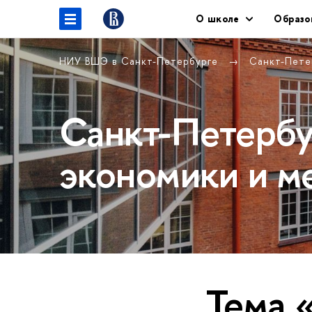
О школе
Образо
НИУ ВШЭ в Санкт-Петербурге
Санкт-Пете
Санкт-Петербу
экономики и м
Тема 