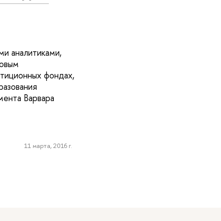
ми аналитиками,
совым
стиционных фондах,
разования
мента Варвара
11 марта, 2016 г.