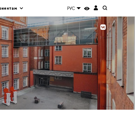
риентам
РУС