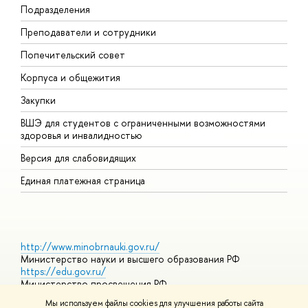
Подразделения
Д
Преподаватели и сотрудники
О
Попечительский совет
П
Корпуса и общежития
П
Закупки
Д
ВШЭ для студентов с ограниченными возможностями
Д
здоровья и инвалидностью
А
Версия для слабовидящих
О
Единая платежная страница
http://www.minobrnauki.gov.ru/
Министерство науки и высшего образования РФ
https://edu.gov.ru/
Министерство просвещения РФ
https://elearning.hse.ru/mooc
Мы используем файлы cookies для улучшения работы сайта