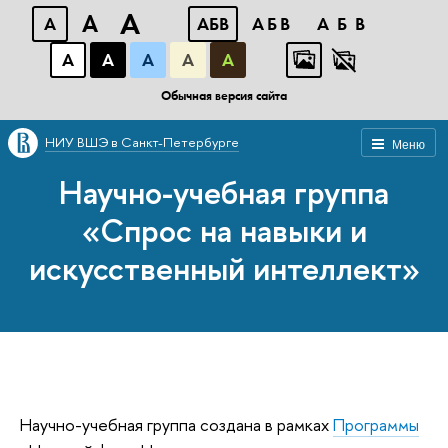
A
A
A
АБВ
АБВ
АБВ
А
А
А
А
А
Обычная версия сайта
НИУ ВШЭ в Санкт-Петербурге
Меню
Научно-учебная группа
«Спрос на навыки и
искусственный интеллект»
Научно-учебная группа создана в рамках
Программы