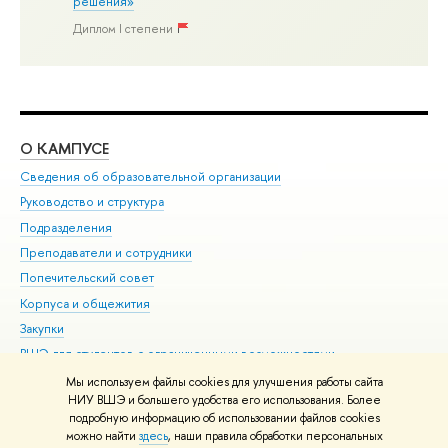
решения»
Диплом I степени
О КАМПУСЕ
ОБ
Сведения об образовательной организации
Мер
Руководство и структура
Мер
Подразделения
Дов
Преподаватели и сотрудники
Ол
Попечительский совет
При
Корпуса и общежития
При
Закупки
Ди
ВШЭ для студентов с ограниченными возможностями
До
здоровья и инвалидностью
Ас
Мы используем файлы cookies для улучшения работы сайта
Версия для слабовидящих
НИУ ВШЭ и большего удобства его использования. Более
Обр
подробную информацию об использовании файлов cookies
Единая платежная страница
можно найти
здесь
, наши правила обработки персональных