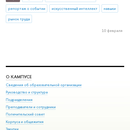
репортаж о событии
искусственный интеллект
навыки
рынок труда
10 февраля
О КАМПУСЕ
ОБ
Сведения об образовательной организации
Мер
Руководство и структура
Мер
Подразделения
Дов
Преподаватели и сотрудники
Ол
Попечительский совет
При
Корпуса и общежития
При
Закупки
Ди