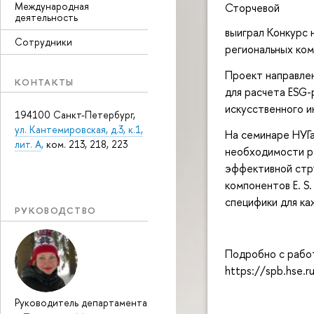
Международная
Сторчевой
деятельность
выиграл Конкурс 
Сотрудники
региональных ко
Проект направле
КОНТАКТЫ
для расчета ESG-
искусственного и
194100 Санкт-Петербург,
ул. Кантемировская, д.3, к.1,
На семинаре НУГа
лит. А
,
ком. 213, 218, 223
необходимости р
эффективной стр
компонентов E. S
специфики для ка
РУКОВОДСТВО
Подробно с рабо
https://spb.hse.
Руководитель департамента