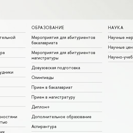
ОБРАЗОВАНИЕ
НАУКА
тельной
Мероприятия для абитуриентов
Научные ме
бакалавриата
Научные цен
ура
Мероприятия для абитуриентов
Научно-учеб
магистратуры
Довузовская подготовка
удники
Олимпиады
Прием в бакалавриат
Прием в магистратуру
Диплом+
жностями
Дополнительное образование
стью
Аспирантура
щих