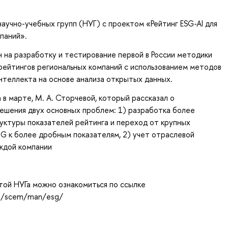
научно-учебных групп (НУГ) с проектом
«Рейтинг ESG-AI для
мпаний»
.
н на
разработку и тестирование первой в России методики
рейтингов региональных компаний с использованием методов
нтеллекта на основе анализа открытых данных
.
 в марте, М. А. Сторчевой, который рассказал о
ешения двух основных проблем: 1) разработка более
уктуры показателей рейтинга и переход от крупных
. G к более дробным показателям, 2) учет отраслевой
ждой компании
той НУГа можно ознакомиться по ссылке
ru/scem/man/esg/