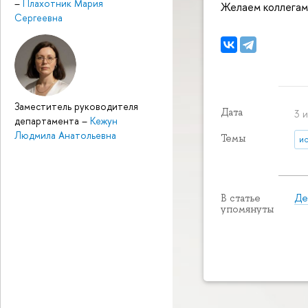
–
Плахотник Мария
Желаем коллегам 
Сергеевна
Заместитель руководителя
Дата
3 
департамента
–
Кежун
Людмила Анатольевна
Темы
и
Де
В статье
упомянуты