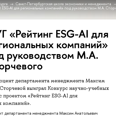
урге
Санкт-Петербургская школа экономики и менеджмента
г ESG-AI для региональных компаний» под руководством М.А. Стор
Г «Рейтинг ESG-AI для
гиональных компаний»
д руководством М.А.
орчевого
 доцент департамента менеджмента Максим
Сторчевой выиграл Конкурс научно-учебных
с проектом «Рейтинг ESG-AI для
х компаний».
ент департамента менеджмента
Максим Анатольевич