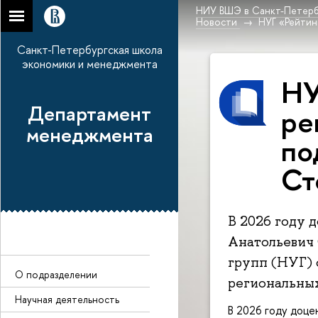
НИУ ВШЭ в Санкт-Петерб
Новости
НУГ «Рейтин
Санкт-Петербургская школа
экономики и менеджмента
НУ
Департамент
ре
менеджмента
по
Ст
В 2026 году
Анатольевич 
групп (НУГ) 
О подразделении
региональны
Научная деятельность
В 2026 году доц