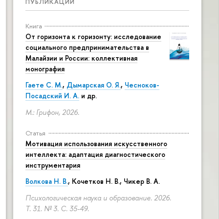
ПУБЛИКАЦИИ
Книга
От горизонта к горизонту: исследование
социального предпринимательства в
Малайзии и России: коллективная
монография
Гаете С. М.
,
Дымарская О. Я.
,
Чесноков-
Посадский И. А.
и др.
М.: Грифон, 2026.
Статья
Мотивация использования искусственного
интеллекта: адаптация диагностического
инструментария
Волкова Н. В.
, Кочетков Н. В., Чикер В. А.
Психологическая наука и образование. 2026.
Т. 31. № 3.
С. 35-49.