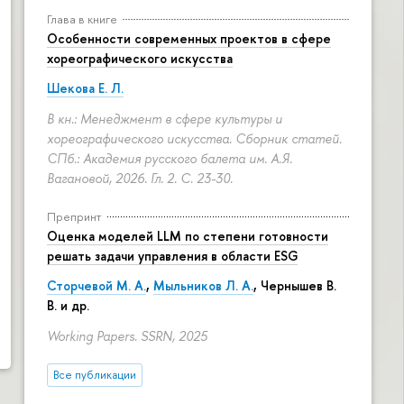
Глава в книге
Особенности современных проектов в сфере
хореографического искусства
Шекова Е. Л.
В кн.: Менеджмент в сфере культуры и
хореографического искусства. Сборник статей.
СПб.: Академия русского балета им. А.Я.
Вагановой, 2026. Гл. 2.
С. 23-30.
Препринт
Оценка моделей LLM по степени готовности
решать задачи управления в области ESG
Сторчевой М. А.
,
Мыльников Л. А.
, Чернышев В.
В. и др.
Working Papers. SSRN, 2025
Все публикации