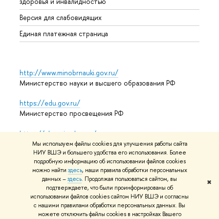
здоровья и инвалидностью
Аспир
Версия для слабовидящих
Обрат
Единая платежная страница
http://www.minobrnauki.gov.ru/
Министерство науки и высшего образования РФ
https://edu.gov.ru/
Министерство просвещения РФ
https://elearning.hse.ru/mooc
Массовые открытые онлайн-курсы
Мы используем файлы cookies для улучшения работы сайта
НИУ ВШЭ и большего удобства его использования. Более
подробную информацию об использовании файлов cookies
можно найти
здесь
, наши правила обработки персональных
© НИУ ВШЭ 1993–2026
Адреса и контакты
Условия
данных –
здесь
. Продолжая пользоваться сайтом, вы
✖
подтверждаете, что были проинформированы об
использования материалов
Политика конфиденциальности
использовании файлов cookies сайтом НИУ ВШЭ и согласны
Карта сайта
с нашими правилами обработки персональных данных. Вы
можете отключить файлы cookies в настройках Вашего
Редактору