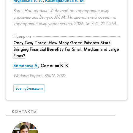
Муравьев А. А.
,
Камбаралиева К. М.
В кн.: Национальный доклад по корпоративному
управлению. Выпуск XV. М.: Национальный совет по
корпоративному управлению, 2026. Гл. 7.
С. 214-254.
Препринт
One, Two, Three: How Many Green Patents Start
Bringing Financial Benefits for Small, Medium and Large
Firms?
Semenova A.
, Семенов К. К.
Working Papers. SSRN, 2022
Все публикации
КОНТАКТЫ