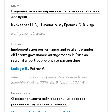
Книга
Социальное и коммерческое страхование. Учебник
для вузов
Кириллова Н. В., Цыганов А. А., Бровчак С. В. и др.
М.: Прометей, 2026.
Статья
Implementation performance and resilience under
different governance arrangements in Russian
regional airport public-private partnerships
Lodiagin B.
, Petrov V.
International Journal of Innovative Research and
Scientific Studies. 2026. Vol. 9. No. 7.
P. 127-141.
Глава в книге
О независимости наблюдательных советов
российских публичных компаний