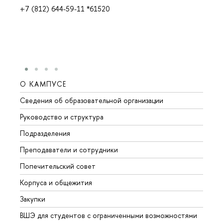
+7 (812) 644-59-11 *61520
О КАМПУСЕ
ОБР
Сведения об образовательной организации
Мероп
Руководство и структура
Мероп
Подразделения
Довуз
Преподаватели и сотрудники
Олим
Попечительский совет
Прием
Корпуса и общежития
Прием
Закупки
Дипл
ВШЭ для студентов с ограниченными возможностями
Допол