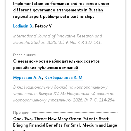
Implementation performance and resilience under
different governance arrangements in Russian
regional airport public-private partnerships
Lodiagin B.
, Petrov V.
International Journal of Innovative Research and
Scientific Studies. 2026. Vol. 9. No. 7.
P. 127-141.
Глава в книге
О независимости наблюдательных советов
российских публичных компаний
Муравьев А. А.
,
Камбаралиева К. М.
В кн.: Национальный доклад по корпоративному
управлению. Выпуск XV. М.: Национальный совет по
корпоративному управлению, 2026. Гл. 7.
С. 214-254.
Препринт
One, Two, Three: How Many Green Patents Start
Bringing Financial Benefits for Small, Medium and Large