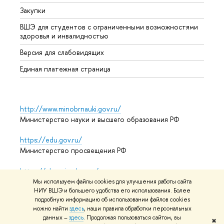
Закупки
Дипл
ВШЭ для студентов с ограниченными возможностями
Допол
здоровья и инвалидностью
Аспир
Версия для слабовидящих
Обрат
Единая платежная страница
http://www.minobrnauki.gov.ru/
Министерство науки и высшего образования РФ
https://edu.gov.ru/
Министерство просвещения РФ
https://elearning.hse.ru/mooc
Массовые открытые онлайн-курсы
Мы используем файлы cookies для улучшения работы сайта
НИУ ВШЭ и большего удобства его использования. Более
подробную информацию об использовании файлов cookies
можно найти
здесь
, наши правила обработки персональных
© НИУ ВШЭ 1993–2026
Адреса и контакты
Условия
данных –
здесь
. Продолжая пользоваться сайтом, вы
✖