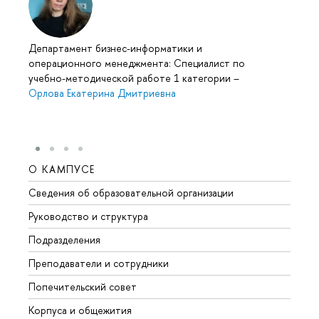
Департамент бизнес-информатики и
операционного менеджмента: Специалист по
учебно-методической работе 1 категории
–
Орлова Екатерина Дмитриевна
О КАМПУСЕ
ОБР
Сведения об образовательной организации
Мероп
Руководство и структура
Мероп
Подразделения
Довуз
Преподаватели и сотрудники
Олим
Попечительский совет
Прием
Корпуса и общежития
Прием