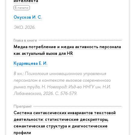
интеллекта
В печати
Окусков И. С.
ЭКО. 2026.
Глава в книге
Медиа потребление и медиа активность персонала
как актуальный вызов для HR
Кудрявцева Е. И.
В кн.: Психология инновационного управления
персоналом в контексте вызовов современного
рынка труда. Н. Новгород: Изд-во ННГУ им. Н.И.
Лобачевского, 2026.
С. 576-579.
Препринт
Система синтаксических инвариантов текстовой
деятельности: статистические дескрипторы,
семантическая структура и диагностические
профили