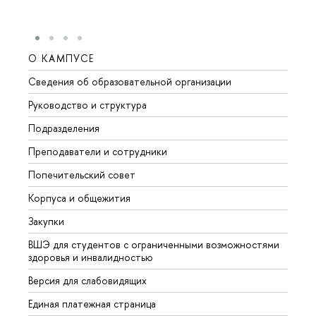
О КАМПУСЕ
ОБР
Сведения об образовательной организации
Мероп
Руководство и структура
Мероп
Подразделения
Довуз
Преподаватели и сотрудники
Олим
Попечительский совет
Прием
Корпуса и общежития
Прием
Закупки
Дипл
ВШЭ для студентов с ограниченными возможностями
Допол
здоровья и инвалидностью
Аспир
Версия для слабовидящих
Обрат
Единая платежная страница