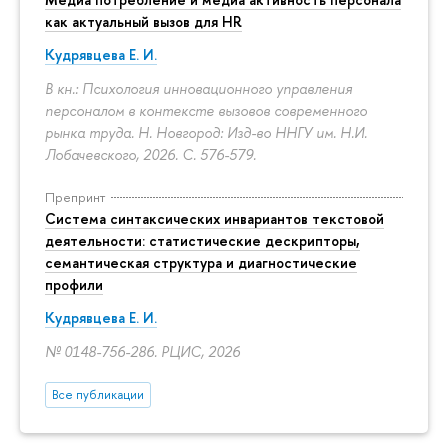
как актуальный вызов для HR
Кудрявцева Е. И.
В кн.: Психология инновационного управления
персоналом в контексте вызовов современного
рынка труда. Н. Новгород: Изд-во ННГУ им. Н.И.
Лобачевского, 2026.
С. 576-579.
Препринт
Система синтаксических инвариантов текстовой
деятельности: статистические дескрипторы,
семантическая структура и диагностические
профили
Кудрявцева Е. И.
№ 0148-756-286. РЦИС, 2026
Все публикации