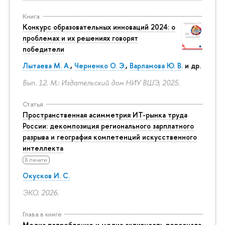
Книга
Конкурс образовательных инноваций 2024: о
проблемах и их решениях говорят
победители
Лытаева М. А.
,
Черненко О. Э.
,
Варламова Ю. В.
и др.
Вып. 12. М.: Издательский дом НИУ ВШЭ, 2025.
Статья
Пространственная асимметрия ИТ-рынка труда
России: декомпозиция регионального зарплатного
разрыва и география компетенций искусственного
интеллекта
В печати
Окусков И. С.
ЭКО. 2026.
Глава в книге
Медиа потребление и медиа активность персонала