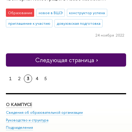
Образование
новое в ВШЭ
конструктор успеха
приглашение к участию
довузовская подготовка
24 ноября 2022
Следующая страница
1
2
3
4
5
О КАМПУСЕ
ОБ
Сведения об образовательной организации
Мер
Руководство и структура
Мер
Подразделения
Дов