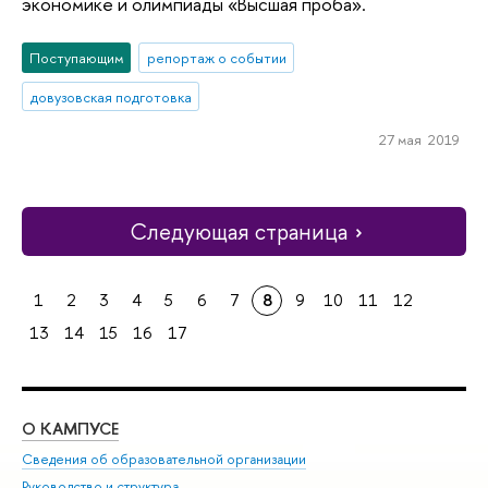
экономике и олимпиады «Высшая проба».
Поступающим
репортаж о событии
довузовская подготовка
27 мая 2019
Следующая страница
1
2
3
4
5
6
7
8
9
10
11
12
13
14
15
16
17
О КАМПУСЕ
ОБ
Сведения об образовательной организации
Мер
Руководство и структура
Мер