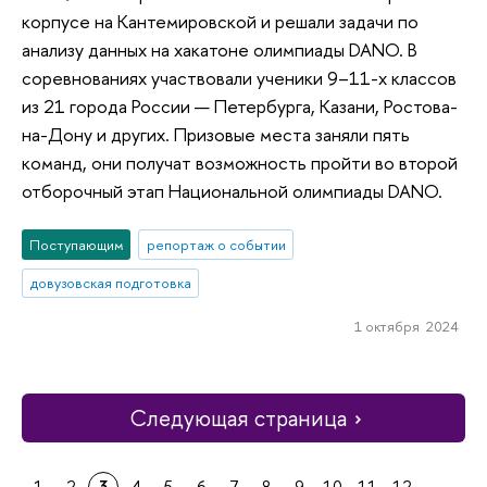
корпусе на Кантемировской и решали задачи по
анализу данных на хакатоне олимпиады DANO. В
соревнованиях участвовали ученики 9–11-х классов
из 21 города России — Петербурга, Казани, Ростова-
на-Дону и других. Призовые места заняли пять
команд, они получат возможность пройти во второй
отборочный этап Национальной олимпиады DANO.
Поступающим
репортаж о событии
довузовская подготовка
1 октября 2024
Следующая страница
1
2
3
4
5
6
7
8
9
10
11
12