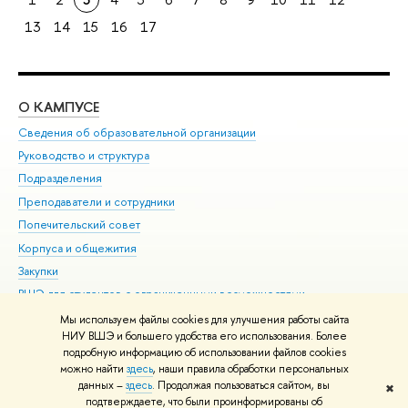
13
14
15
16
17
О КАМПУСЕ
ОБ
Сведения об образовательной организации
Мер
Руководство и структура
Мер
Подразделения
Дов
Преподаватели и сотрудники
Ол
Попечительский совет
При
Корпуса и общежития
При
Закупки
Ди
ВШЭ для студентов с ограниченными возможностями
До
здоровья и инвалидностью
Ас
Мы используем файлы cookies для улучшения работы сайта
Версия для слабовидящих
НИУ ВШЭ и большего удобства его использования. Более
Обр
подробную информацию об использовании файлов cookies
Единая платежная страница
можно найти
здесь
, наши правила обработки персональных
данных –
здесь
. Продолжая пользоваться сайтом, вы
✖
Редактору
подтверждаете, что были проинформированы об