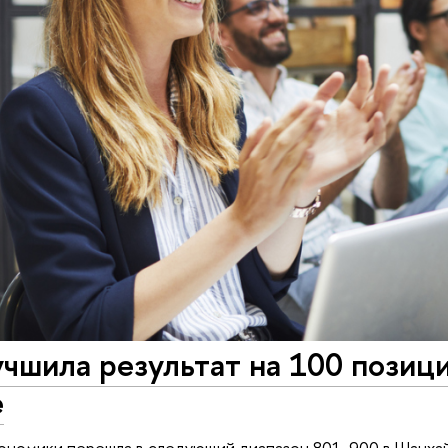
чшила результат на 100 позиц
е
кономики перешла в следующий диапазон 801-900 в Шанх