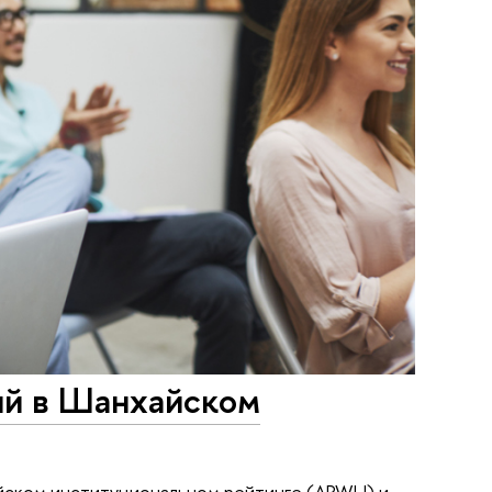
ий в Шанхайском
айском институциональном рейтинге (ARWU) и