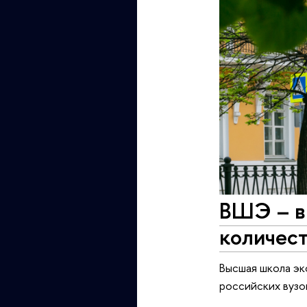
ВШЭ – в 
количес
Высшая школа эк
российских вузо