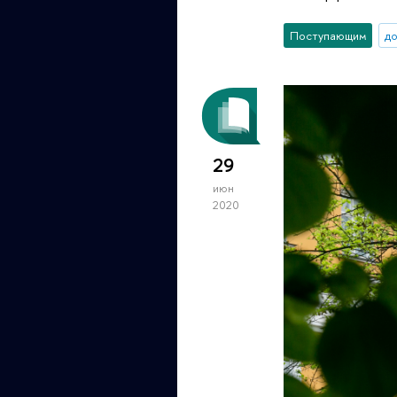
Поступающим
д
29
июн
2020