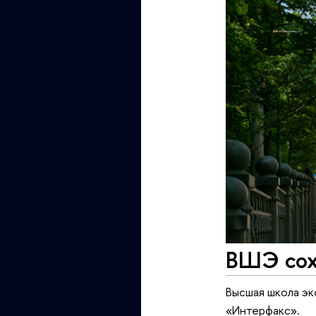
ВШЭ сох
Высшая школа эк
«Интерфакс».