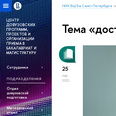
НИУ ВШЭ в Санкт-Петербурге
ЦЕНТР
Тема «до
ДОВУЗОВСКИХ
ПРОГРАММ,
ПРОЕКТОВ И
ОРГАНИЗАЦИИ
ПРИЕМА В
БАКАЛАВРИАТ И
МАГИСТРАТУРУ
Сотрудники
25
мар
ПОДРАЗДЕЛЕНИЯ
2021
Отдел
довузовской
подготовки
Методический
отдел