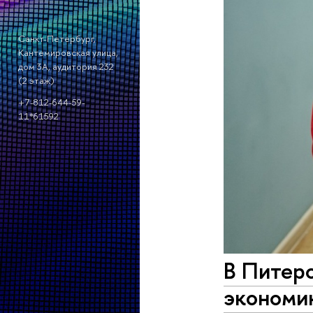
Санкт-Петербург,
Кантемировская улица,
дом 3А, аудитория 232
(2 этаж)
+7-812-644-59-
11*61592
В Питер
экономи