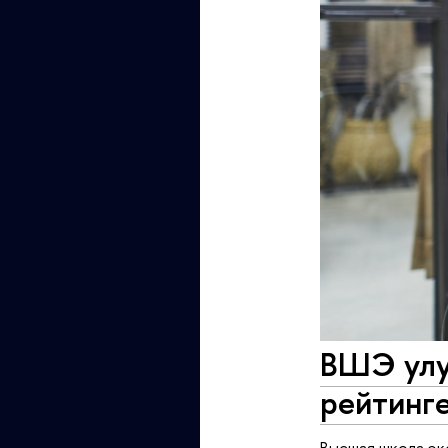
ВШЭ улу
рейтинг
Высшая школа э