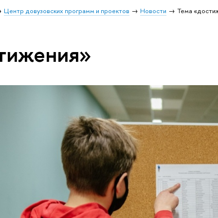
Центр довузовских программ и проектов
Новости
Тема «дости
стижения»