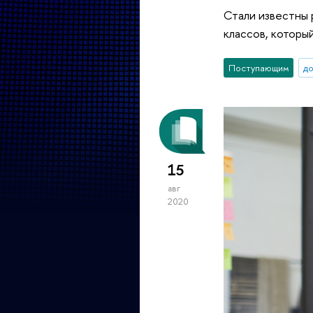
Стали известны 
классов, которы
Поступающим
д
15
авг
2020