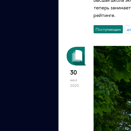
теперь занимает
рейтинге.
Поступающим
д
30
июл
2020