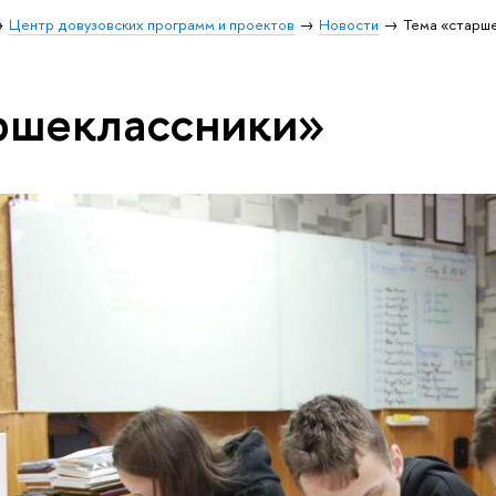
Центр довузовских программ и проектов
Новости
Тема «старш
ршеклассники»