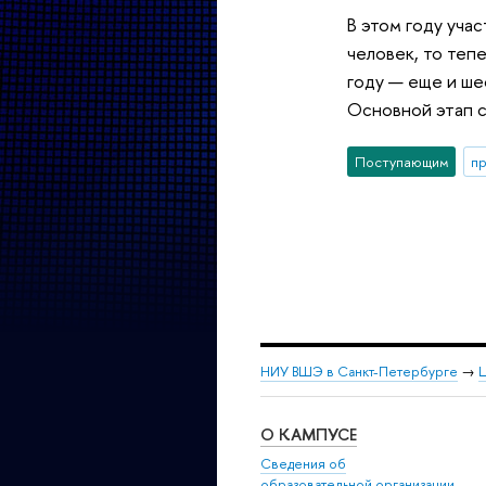
В этом году уча
человек, то тепе
году — еще и ше
Основной этап с
Поступающим
п
НИУ ВШЭ в Санкт-Петербурге
→
Ц
О КАМПУСЕ
Сведения об
образовательной организации