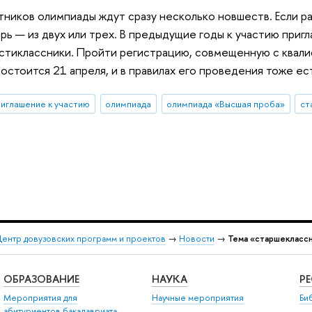
стников олимпиады ждут сразу несколько новшеств. Если р
рь — из двух или трех. В предыдущие годы к участию приглаш
стиклассники. Пройти регистрацию, совмещенную с квали
остоится 21 апреля, и в правилах его проведения тоже ес
риглашение к участию
олимпиада
олимпиада «Высшая проба»
ст
ентр довузовских программ и проектов
→
Новости
→
Тема «старшекласс
ОБРАЗОВАНИЕ
НАУКА
Р
Мероприятия для
Научные мероприятия
Би
абитуриентов бакалавриата