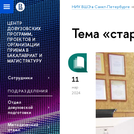
НИУ ВШЭ в Санкт-Петербурге
ЦЕНТР
Тема «ста
ДОВУЗОВСКИХ
ПРОГРАММ,
ПРОЕКТОВ И
ОРГАНИЗАЦИИ
ПРИЕМА В
БАКАЛАВРИАТ И
МАГИСТРАТУРУ
Сотрудники
11
мар
ПОДРАЗДЕЛЕНИЯ
2024
Отдел
довузовской
подготовки
Методический
отдел