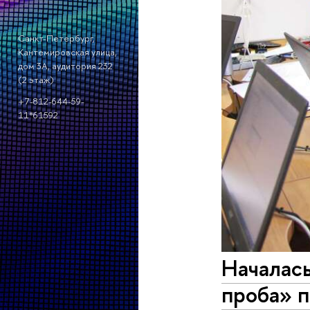
Санкт-Петербург,
Кантемировская улица,
дом 3А, аудитория 232
(2 этаж)
+7-812-644-59-
11*61592
Началас
проба» 