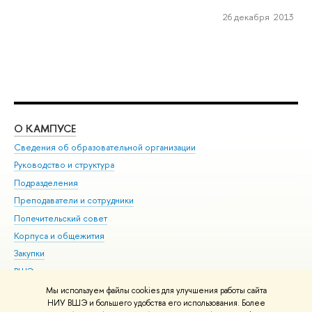
26 декабря 2013
О КАМПУСЕ
ОБ
Сведения об образовательной организации
Мер
Руководство и структура
Мер
Подразделения
Дов
Преподаватели и сотрудники
Ол
Попечительский совет
При
Корпуса и общежития
При
Закупки
Ди
ВШЭ для студентов с ограниченными возможностями
До
здоровья и инвалидностью
Ас
Мы используем файлы cookies для улучшения работы сайта
Версия для слабовидящих
НИУ ВШЭ и большего удобства его использования. Более
Обр