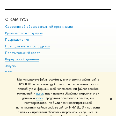
О КАМПУСЕ
ОБ
Сведения об образовательной организации
Мер
Руководство и структура
Мер
Подразделения
Дов
Преподаватели и сотрудники
Ол
Попечительский совет
При
Корпуса и общежития
При
Закупки
Ди
ВШЭ для студентов с ограниченными возможностями
До
здоровья и инвалидностью
Ас
Мы используем файлы cookies для улучшения работы сайта
Версия для слабовидящих
НИУ ВШЭ и большего удобства его использования. Более
Обр
подробную информацию об использовании файлов cookies
Единая платежная страница
можно найти
здесь
, наши правила обработки персональных
данных –
здесь
. Продолжая пользоваться сайтом, вы
✖
Редактору
подтверждаете, что были проинформированы об
© НИУ ВШЭ 1993–2026
Адреса и контакты
Условия использования
использовании файлов cookies сайтом НИУ ВШЭ и согласны
с нашими правилами обработки персональных данных. Вы
материалов
Политика конфиденциальности
Карта сайта