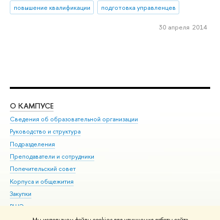
повышение квалификации
подготовка управленцев
30 апреля 2014
О КАМПУСЕ
ОБ
Сведения об образовательной организации
Мер
Руководство и структура
Мер
Подразделения
Дов
Преподаватели и сотрудники
Ол
Попечительский совет
При
Корпуса и общежития
При
Закупки
Ди
ВШЭ для студентов с ограниченными возможностями
До
здоровья и инвалидностью
Ас