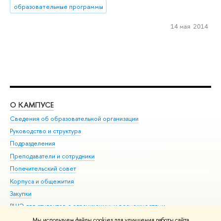
образовательные программы
14 мая 2014
О КАМПУСЕ
ОБ
Сведения об образовательной организации
Мер
Руководство и структура
Мер
Подразделения
Дов
Преподаватели и сотрудники
Ол
Попечительский совет
При
Корпуса и общежития
При
Закупки
Ди
ВШЭ для студентов с ограниченными возможностями
До
здоровья и инвалидностью
Ас
Мы используем файлы cookies для улучшения работы сайта