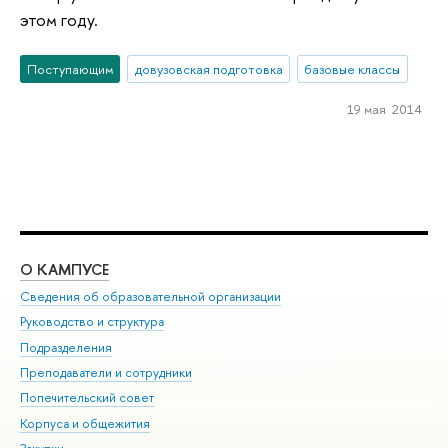
этом году.
Поступающим
довузовская подготовка
базовые классы
19 мая 2014
О КАМПУСЕ
ОБ
Сведения об образовательной организации
Мер
Руководство и структура
Мер
Подразделения
Дов
Преподаватели и сотрудники
Ол
Попечительский совет
При
Корпуса и общежития
При