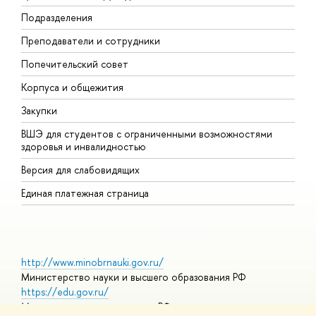
Подразделения
Д
Преподаватели и сотрудники
О
Попечительский совет
П
Корпуса и общежития
П
Закупки
Д
ВШЭ для студентов с ограниченными возможностями
Д
здоровья и инвалидностью
А
Версия для слабовидящих
О
Единая платежная страница
http://www.minobrnauki.gov.ru/
Министерство науки и высшего образования РФ
https://edu.gov.ru/
Министерство просвещения РФ