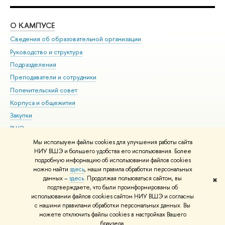
О КАМПУСЕ
ОБ
Сведения об образовательной организации
Мер
Руководство и структура
Мер
Подразделения
Дов
Преподаватели и сотрудники
Ол
Попечительский совет
При
Корпуса и общежития
При
Закупки
Ди
ВШЭ для студентов с ограниченными возможностями
До
здоровья и инвалидностью
Ас
Мы используем файлы cookies для улучшения работы сайта
Версия для слабовидящих
НИУ ВШЭ и большего удобства его использования. Более
Обр
подробную информацию об использовании файлов cookies
Единая платежная страница
можно найти
здесь
, наши правила обработки персональных
данных –
здесь
. Продолжая пользоваться сайтом, вы
✖
Редактору
подтверждаете, что были проинформированы об
© НИУ ВШЭ 1993–2026
Адреса и контакты
Условия использования
использовании файлов cookies сайтом НИУ ВШЭ и согласны
с нашими правилами обработки персональных данных. Вы
материалов
Политика конфиденциальности
Карта сайта
можете отключить файлы cookies в настройках Вашего
Шрифты HSE Sans и HSE Slab разработаны в
Школе дизайна НИУ ВШЭ
браузера.