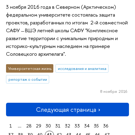
3 ноября 2016 года в Северном (Арктическом)
федеральном университете состоялась защита
проектов, разработанных по итогам 2-й совместной
САФУ ̶ ВШЭ летней школы САФУ "Комплексное
развитие территории с уникальным природным и
историко-культурным наследием на примере
Соловецкого архипелага".
Университетская жизнь
исследования и аналитика
репортаж о событии
8 ноября 2016
Следующая страница
1
...
28
29
30
31
32
33
34
35
36
37
38
39
40
41
42
43
44
45
46
47