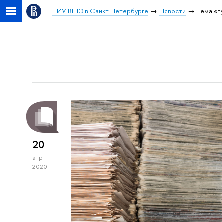
НИУ ВШЭ в Санкт-Петербурге
Новости
Тема «п
20
апр
2020