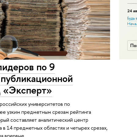
24 ав
Будь 
Нача
По
лидеров по 9
 публикационной
Ц «Эксперт»
 российских университетов по
ее узким предметным срезам рейтинга
орый составляет аналитический центр
 в 14 предметных областях и четырех срезах,
ла впервые.