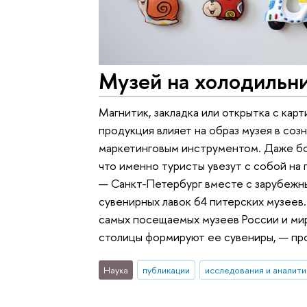
Музей на холодильн
Магнитик, закладка или открытка с ка
продукция влияет на образ музея в соз
маркетинговым инструментом. Даже бол
что именно туристы увезут с собой на
— Санкт-Петербург вместе с зарубежн
сувенирных лавок 64 питерских музеев
самых посещаемых музеев России и мир
столицы формируют ее сувениры, — про
Наука
публикации
исследования и аналити