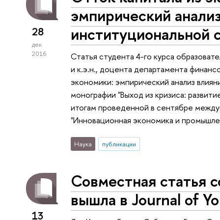
эмпирический анализ
институциональной 
28
дек
2016
Статья студента 4-го курса образоват
и к.э.н., доцента департамента финанс
экономики: эмпирический анализ влиян
монографии "Выход из кризиса: развит
итогам проведенной в сентябре межд
"Инновационная экономика и промышлен
Наука
публикации
Совместная статья 
вышла в Journal of Yo
13