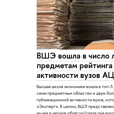
ВШЭ вошла в число 
предметам рейтинга
активности вузов А
Высшая школа экономики вошла в топ-3
семи предметным областям и двум бол
публикационной активности вузов, кот
«Эксперт». В целом, ВШЭ представлена
из них в четыре области/среза она вош