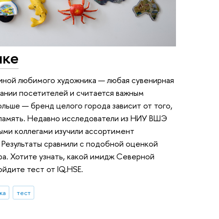
ике
ртиной любимого художника — любая сувенирная
нании посетителей и считается важным
ьше — бренд целого города зависит от того,
 память. Недавно исследователи из НИУ ВШЭ
ыми коллегами изучили ассортимент
. Результаты сравнили с подобной оценкой
а. Хотите узнать, какой имидж Северной
йдите тест от IQ.HSE.
ка
тест