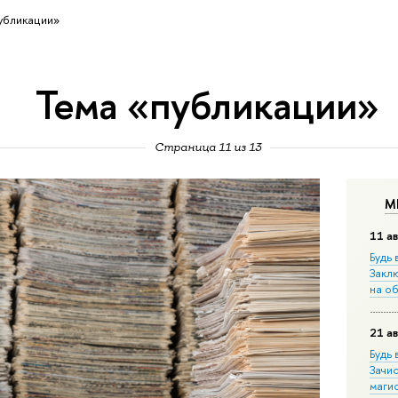
убликации»
Тема «публикации»
Страница 11 из 13
М
11 ав
Будь 
Закл
на о
21 ав
Будь 
Зачи
маги