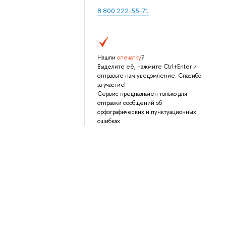
8 800 222-55-71
Нашли
опечатку
?
Выделите её, нажмите Ctrl+Enter и
отправьте нам уведомление. Спасибо
за участие!
Сервис предназначен только для
отправки сообщений об
орфографических и пунктуационных
ошибках.