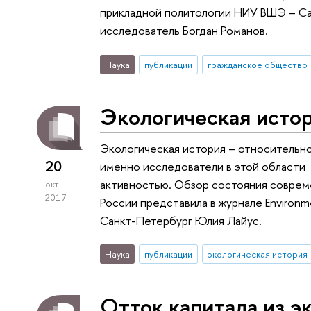
прикладной политологии НИУ ВШЭ – С
исследователь Богдан Романов.
Наука
публикации
гражданское общество
Экологическая истор
Экологическая история – относительно
20
именно исследователи в этой области
активностью. Обзор состояния совреме
окт
2017
России представила в журнале Environ
Санкт-Петербург Юлия Лайус.
Наука
публикации
экологическая история
Отток капитала из э