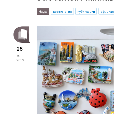
Наука
достижения
публикации
официал
28
авг
2019