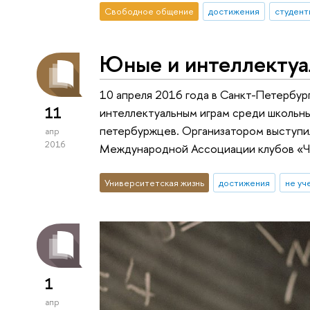
Свободное общение
достижения
студент
Юные и интеллекту
10 апреля 2016 года в Санкт-Петербург
11
интеллектуальным играм среди школьн
петербуржцев. Организатором выступ
апр
2016
Международной Ассоциации клубов «Чт
Университетская жизнь
достижения
не уч
1
апр