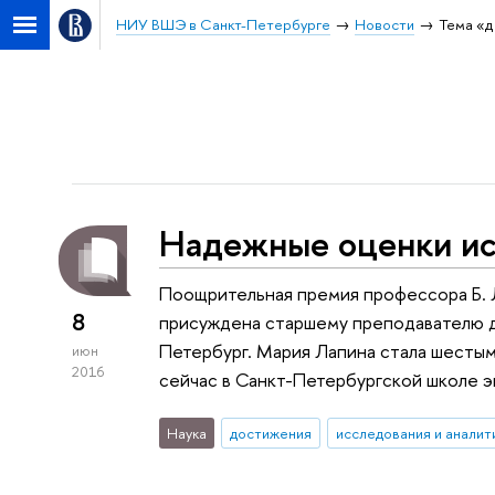
НИУ ВШЭ в Санкт-Петербурге
Новости
Тема «д
Надежные оценки ис
Поощрительная премия профессора Б. Л
8
присуждена старшему преподавателю 
Петербург. Мария Лапина стала шесты
июн
2016
сейчас в Санкт-Петербургской школе 
Наука
достижения
исследования и аналит