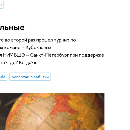
ы
альные
е во второй раз прошел турнир по
ых команд – Кубок юных
ил НИУ ВШЭ – Санкт-Петербург при поддержке
о? Где? Когда?».
еба
репортаж о событии