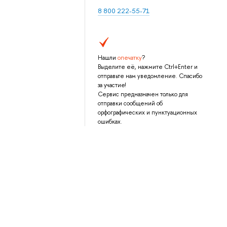
8 800 222-55-71
Нашли
опечатку
?
Выделите её, нажмите Ctrl+Enter и
отправьте нам уведомление. Спасибо
за участие!
Сервис предназначен только для
отправки сообщений об
орфографических и пунктуационных
ошибках.