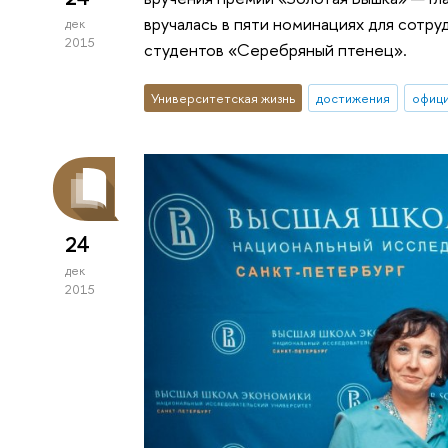
вручалась в пяти номинациях для сотру
дек
2015
студентов «Серебряный птенец».
Университетская жизнь
достижения
офиц
24
дек
2015