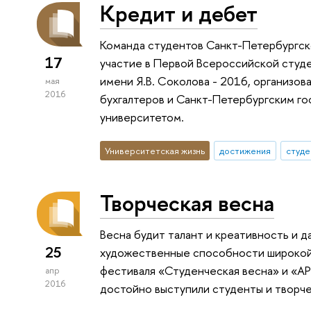
Кредит и дебет
Команда студентов Санкт-Петербургск
17
участие в Первой Всероссийской студ
имени Я.В. Соколова - 2016, организо
мая
2016
бухгалтеров и Санкт-Петербургским г
университетом.
Университетская жизнь
достижения
студе
Творческая весна
Весна будит талант и креативность и
25
художественные способности широкой 
фестиваля «Студенческая весна» и «А
апр
2016
достойно выступили студенты и творч