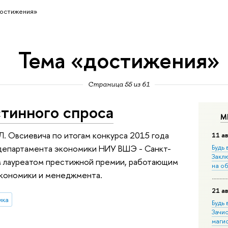
остижения»
Тема «достижения»
Страница 55 из 61
тинного спроса
М
. Овсиевича по итогам конкурса 2015 года
11 ав
департамента экономики НИУ ВШЭ - Санкт-
Будь 
Закл
м лауреатом престижной премии, работающим
на о
экономики и менеджмента.
21 ав
ика
Будь 
Зачи
маги