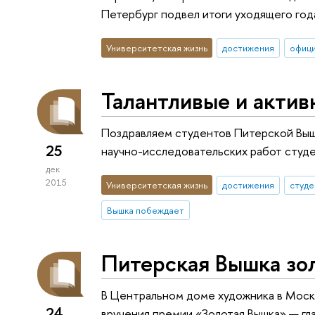
Петербург подвел итоги уходящего год
Университетская жизнь
достижения
офиц
Талантливые и актив
Поздравляем студентов Питерской Выш
25
научно-исследовательских работ студ
дек
2015
Университетская жизнь
достижения
студе
Вышка побеждает
Питерская Вышка зо
В Центральном доме художника в Моск
24
вручения премии «Золотая Вышка» — гла