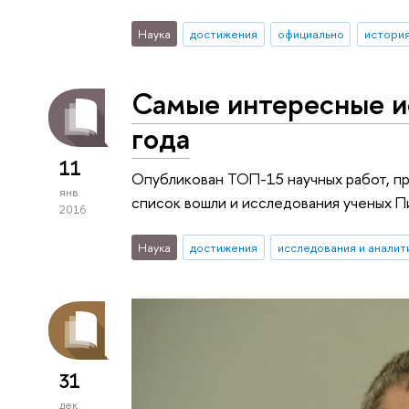
Наука
достижения
официально
истори
Самые интересные и
года
11
Опубликован ТОП-15 научных работ, п
янв
список вошли и исследования ученых П
2016
Наука
достижения
исследования и аналит
31
дек