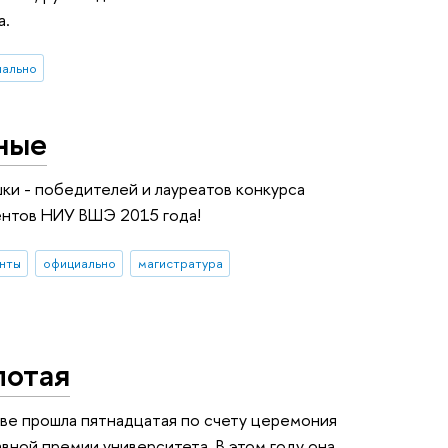
а.
иально
ные
ки - победителей и лауреатов конкурса
ентов НИУ ВШЭ 2015 года!
нты
официально
магистратура
лотая
ве прошла пятнадцатая по счету церемония
вной премии университета. В этом году она