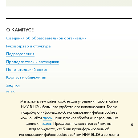
О КАМПУСЕ
ОБ
Сведения об образовательной организации
Мер
Руководство и структура
Мер
Подразделения
Дов
Преподаватели и сотрудники
Ол
Попечительский совет
При
Корпуса и общежития
При
Закупки
Ди
ВШЭ для студентов с ограниченными возможностями
До
здоровья и инвалидностью
Ас
Мы используем файлы cookies для улучшения работы сайта
Версия для слабовидящих
НИУ ВШЭ и большего удобства его использования. Более
Обр
подробную информацию об использовании файлов cookies
Единая платежная страница
можно найти
здесь
, наши правила обработки персональных
данных –
здесь
. Продолжая пользоваться сайтом, вы
✖
Редактору
подтверждаете, что были проинформированы об
© НИУ ВШЭ 1993–2026
Адреса и контакты
Условия использования
использовании файлов cookies сайтом НИУ ВШЭ и согласны