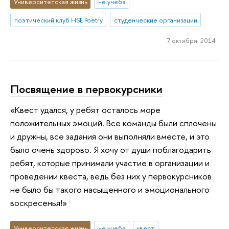
Университетская жизнь
не учеба
поэтический клуб HSE Poetry
студенческие организации
7 октября 2014
Посвящение в первокурсники
«Квест удался, у ребят осталось море
положительных эмоций. Все команды были сплочены
и дружны, все задания они выполняли вместе, и это
было очень здорово. Я хочу от души поблагодарить
ребят, которые принимали участие в организации и
проведении квеста, ведь без них у первокурсников
не было бы такого насыщенного и эмоционального
воскресенья!»
Университетская жизнь
не учеба
квест