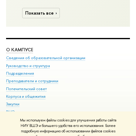
Показать все
О КАМПУСЕ
ОБ
Сведения об образовательной организации
Мер
Руководство и структура
Мер
Подразделения
Дов
Преподаватели и сотрудники
Ол
Попечительский совет
При
Корпуса и общежития
При
Закупки
Ди
ВШЭ для студентов с ограниченными возможностями
До
здоровья и инвалидностью
Ас
Мы используем файлы cookies для улучшения работы сайта
Версия для слабовидящих
НИУ ВШЭ и большего удобства его использования. Более
Обр
подробную информацию об использовании файлов cookies
Единая платежная страница