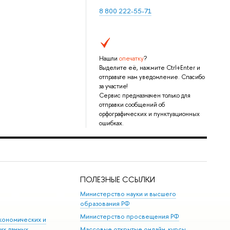
8 800 222-55-71
Нашли
опечатку
?
Выделите её, нажмите Ctrl+Enter и
отправьте нам уведомление. Спасибо
за участие!
Сервис предназначен только для
отправки сообщений об
орфографических и пунктуационных
ошибках.
ПОЛЕЗНЫЕ ССЫЛКИ
Министерство науки и высшего
образования РФ
Министерство просвещения РФ
кономических и
их данных
Массовые открытые онлайн-курсы