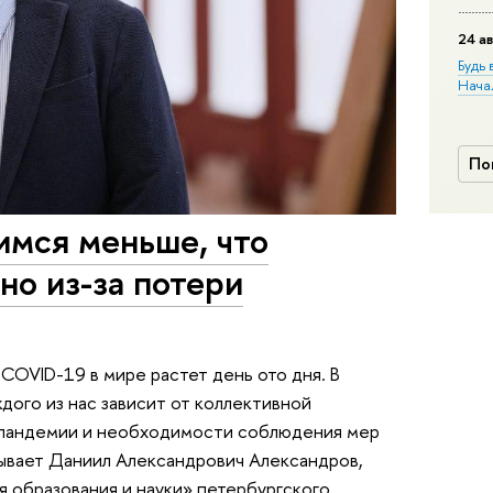
24 ав
Будь 
Нача
По
имся меньше, что
но из-за потери
COVID-19 в мире растет день ото дня. В
дого из нас зависит от коллективной
 пандемии и необходимости соблюдения мер
зывает Даниил Александрович Александров,
 образования и науки» петербургского