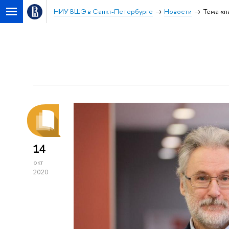
НИУ ВШЭ в Санкт-Петербурге
Новости
Тема «п
14
окт
2020