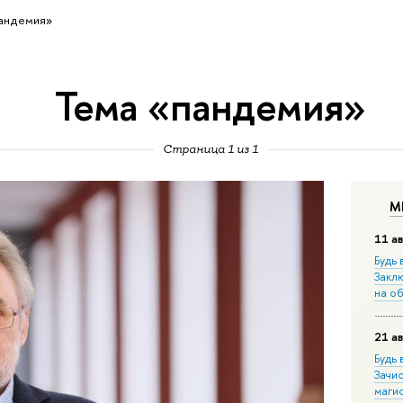
андемия»
Тема «пандемия»
Страница 1 из 1
М
11 ав
Будь 
Закл
на о
21 ав
Будь 
Зачи
маги