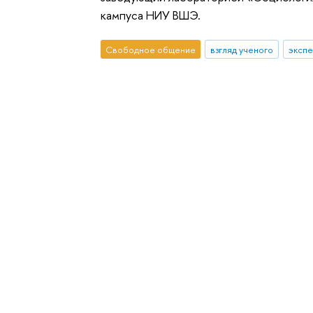
кампуса НИУ ВШЭ.
Свободное общение
взгляд ученого
экспе