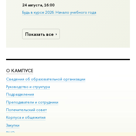
24 августа, 16:00
Будь в курсе 2026: Начало учебного года
Показать все
О КАМПУСЕ
ОБ
Сведения об образовательной организации
Мер
Руководство и структура
Мер
Подразделения
Дов
Преподаватели и сотрудники
Ол
Попечительский совет
При
Корпуса и общежития
При
Закупки
Ди
ВШЭ для студентов с ограниченными возможностями
До