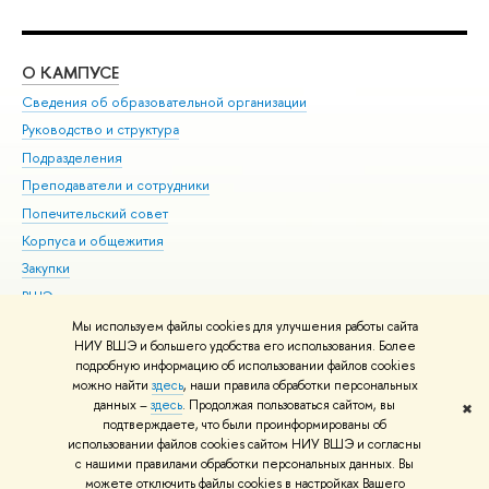
О КАМПУСЕ
ОБ
Сведения об образовательной организации
Мер
Руководство и структура
Мер
Подразделения
Дов
Преподаватели и сотрудники
Ол
Попечительский совет
При
Корпуса и общежития
При
Закупки
Ди
ВШЭ для студентов с ограниченными возможностями
До
здоровья и инвалидностью
Ас
Мы используем файлы cookies для улучшения работы сайта
Версия для слабовидящих
НИУ ВШЭ и большего удобства его использования. Более
Обр
подробную информацию об использовании файлов cookies
Единая платежная страница
можно найти
здесь
, наши правила обработки персональных
данных –
здесь
. Продолжая пользоваться сайтом, вы
✖
Редактору
подтверждаете, что были проинформированы об
© НИУ ВШЭ 1993–2026
Адреса и контакты
Условия использования
использовании файлов cookies сайтом НИУ ВШЭ и согласны
с нашими правилами обработки персональных данных. Вы
материалов
Политика конфиденциальности
Карта сайта
можете отключить файлы cookies в настройках Вашего
Шрифты HSE Sans и HSE Slab разработаны в
Школе дизайна НИУ ВШЭ