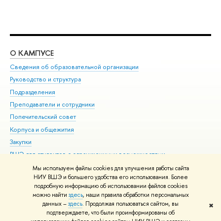
О КАМПУСЕ
ОБ
Сведения об образовательной организации
Мер
Руководство и структура
Мер
Подразделения
Дов
Преподаватели и сотрудники
Ол
Попечительский совет
При
Корпуса и общежития
При
Закупки
Ди
ВШЭ для студентов с ограниченными возможностями
До
здоровья и инвалидностью
Ас
Мы используем файлы cookies для улучшения работы сайта
Версия для слабовидящих
НИУ ВШЭ и большего удобства его использования. Более
Обр
подробную информацию об использовании файлов cookies
Единая платежная страница
можно найти
здесь
, наши правила обработки персональных
данных –
здесь
. Продолжая пользоваться сайтом, вы
✖
Редактору
подтверждаете, что были проинформированы об