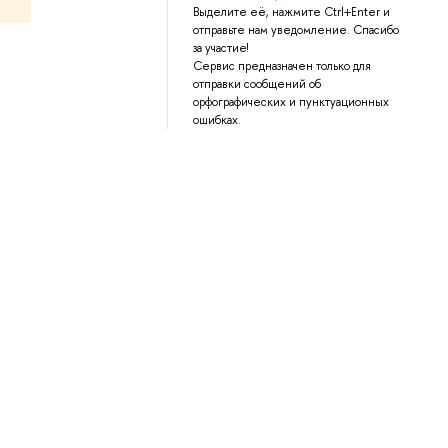
Выделите её, нажмите Ctrl+Enter и
отправьте нам уведомление. Спасибо
за участие!
Сервис предназначен только для
отправки сообщений об
орфографических и пунктуационных
ошибках.