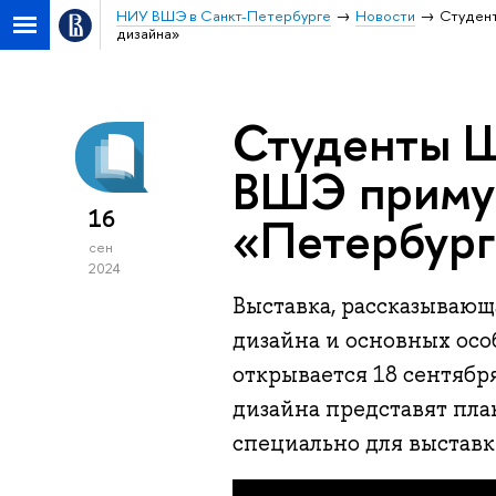
НИУ ВШЭ в Санкт-Петербурге
Новости
Студент
дизайна»
Студенты 
ВШЭ примут
16
«Петербург
сен
2024
Выставка, рассказывающ
дизайна и основных осо
открывается 18 сентяб
дизайна представят плак
специально для выставк