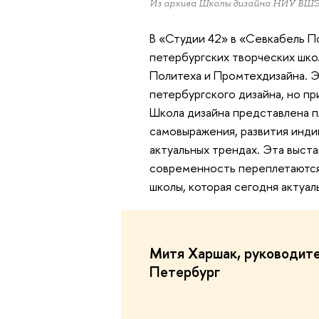
Из архива Школы дизайна НИУ ВШ
В «Студии 42» в «Севкабель П
петербургских творческих шко
Политеха и Промтехдизайна. Э
петербургского дизайна, но п
Школа дизайна представлена п
самовыражения, развития инди
актуальных трендах. Эта выста
современность переплетаются,
школы, которая сегодня актуал
Митя Харшак, руководит
Петербург