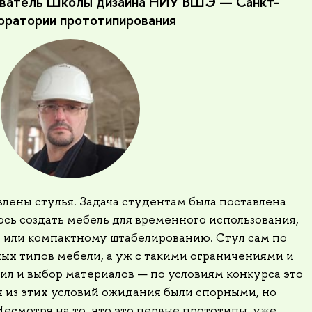
аватель Школы дизайна НИУ ВШЭ — Санкт-
оратории прототипирования
лены стулья. Задача студентам была поставлена
лось создать мебель для временного использования,
или компактному штабелированию. Стул сам по
ных типов мебели, а уж с такими ограничениями и
ил и выбор материалов — по условиям конкурса это
я из этих условий ожидания были спорными, но
есмотря на то, что это первые прототипы, уже