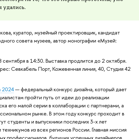
я удались.
икова, куратор, музейный проектировщик, кандидат
одного совета музеев, автор монографии «Музей:
сентября в 14:30. Выставка продлится до 2 октября.
рес: Севкабель Порт, Кожевенная линия, 40, Студия 42
n 2024
— федеральный конкурс дизайна, который дает
иалистам пройти путь от идеи до реализации
ка его малой серии в коллаборации с партнерами, а
ссиональном рынке. В этом году конкурс проходит в
гут студенты и выпускники последних 3-х лет
 техникумов из всех регионов России. Главная миссия
ых профессионалов, будущих успешных дизайнеров.