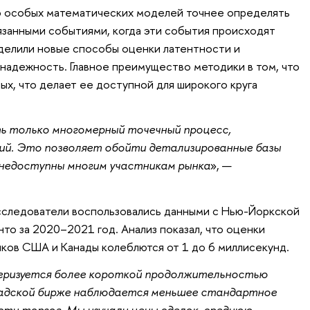
ью особых математических моделей точнее определять
занными событиями, когда эти события происходят
делили новые способы оценки латентности и
надежность. Главное преимущество методики в том, что
ых, что делает ее доступной для широкого круга
ь только многомерный точечный процесс,
й. Это позволяет обойти детализированные базы
 недоступны многим участникам рынка
», —
сследователи воспользовались данными с Нью-Йоркской
то за 2020–2021 год. Анализ показал, что оценки
ков США и Канады колеблются от 1 до 6 миллисекунд.
еризуется более короткой продолжительностью
анадской бирже наблюдается меньшее стандартное
ти торгов. Мы изучали цены сделок, среднюю