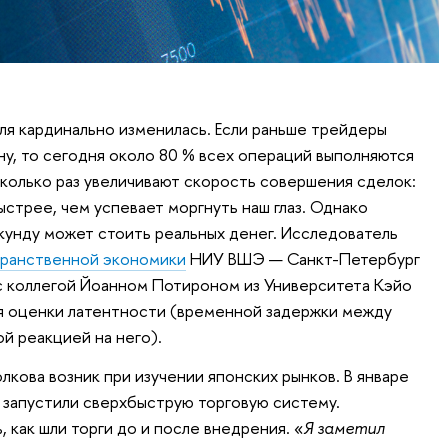
я кардинально изменилась. Если раньше трейдеры
у, то сегодня около 80 % всех операций выполняются
сколько раз увеличивают скорость совершения сделок:
стрее, чем успевает моргнуть наш глаз. Однако
кунду может стоить реальных денег. Исследователь
транственной экономики
НИУ ВШЭ — Санкт-Петербург
 коллегой Йоанном Потироном из Университета Кэйо
я оценки латентности (временной задержки между
й реакцией на него).
лкова возник при изучении японских рынков. В январе
 запустили сверхбыструю торговую систему.
 как шли торги до и после внедрения. «
Я заметил