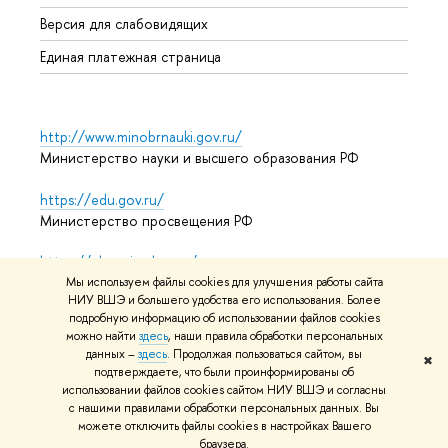
Аспир
Версия для слабовидящих
Обрат
Единая платежная страница
http://www.minobrnauki.gov.ru/
Министерство науки и высшего образования РФ
https://edu.gov.ru/
Министерство просвещения РФ
https://elearning.hse.ru/mooc
Массовые открытые онлайн-курсы
Мы используем файлы cookies для улучшения работы сайта
НИУ ВШЭ и большего удобства его использования. Более
подробную информацию об использовании файлов cookies
можно найти
здесь
, наши правила обработки персональных
данных –
здесь
. Продолжая пользоваться сайтом, вы
© НИУ ВШЭ 1993–2026
Адреса и контакты
Условия
✖
подтверждаете, что были проинформированы об
использования материалов
Политика конфиденциальности
использовании файлов cookies сайтом НИУ ВШЭ и согласны
Карта сайта
с нашими правилами обработки персональных данных. Вы
можете отключить файлы cookies в настройках Вашего
Редактору
браузера.