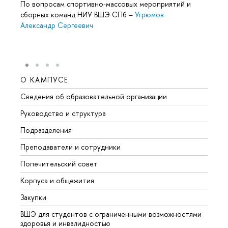
По вопросам спортивно-массовых мероприятий и
сборных команд НИУ ВШЭ СПб
–
Угрюмов
Александр Сергеевич
О КАМПУСЕ
ОБР
Сведения об образовательной организации
Мероп
Руководство и структура
Мероп
Подразделения
Довуз
Преподаватели и сотрудники
Олим
Попечительский совет
Прием
Корпуса и общежития
Прием
Закупки
Дипл
ВШЭ для студентов с ограниченными возможностями
Допол
здоровья и инвалидностью