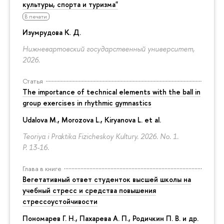
культуры, спорта и туризма"
В печати
Изумрудова К. Д.
Нижневартовский государственный университет,
2026.
Статья
The importance of technical elements with the ball in
group exercises in rhythmic gymnastics
Udalova M., Morozova L., Kiryanova L. et al.
Teoriya i Praktika Fizicheskoy Kultury. 2026. No. 1.
P. 13-16.
Глава в книге
Вегетативный ответ студенток высшей школы на
учебный стресс и средства повышения
стрессоустойчивости
Пономарев Г. Н.,
Пахарева А. П.
, Родичкин П. В. и др.