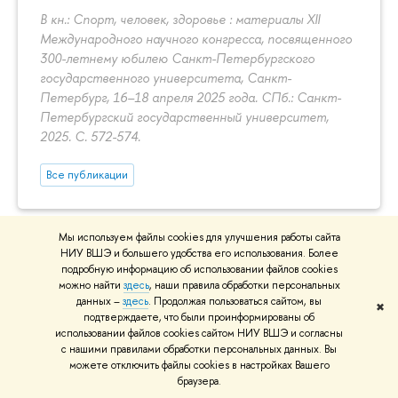
В кн.: Спорт, человек, здоровье : материалы XII
Международного научного конгресса, посвященного
300-летнему юбилею Санкт-Петербургского
государственного университета, Санкт-
Петербург, 16–18 апреля 2025 года. СПб.: Санкт-
Петербургский государственный университет,
2025.
С. 572-574.
Все публикации
Мы используем файлы cookies для улучшения работы сайта
КОНТАКТЫ
НИУ ВШЭ и большего удобства его использования. Более
подробную информацию об использовании файлов cookies
Санкт-Петербург, ул.Кантемировская дом 3. корп.1
можно найти
здесь
, наши правила обработки персональных
данных –
здесь
. Продолжая пользоваться сайтом, вы
литера А ( ст.м. "Лесная")
✖
подтверждаете, что были проинформированы об
Телефон: 8 (812) 644-59-11 *61540
использовании файлов cookies сайтом НИУ ВШЭ и согласны
с нашими правилами обработки персональных данных. Вы
можете отключить файлы cookies в настройках Вашего
браузера.
РУКОВОДСТВО