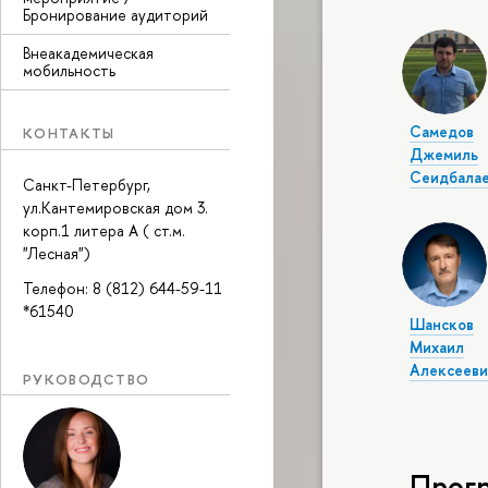
Бронирование аудиторий
Внеакадемическая
мобильность
Самедов
КОНТАКТЫ
Джемиль
Сеидбалае
Санкт-Петербург,
ул.Кантемировская дом 3.
корп.1 литера А ( ст.м.
"Лесная")
Телефон: 8 (812) 644-59-11
*61540
Шансков
Михаил
Алексееви
РУКОВОДСТВО
Прог