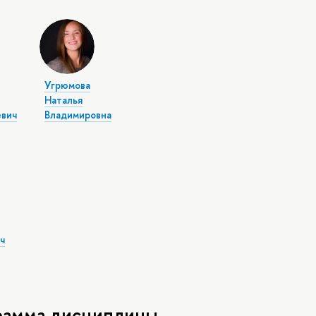
Угрюмова
Наталья
вич
Владимировна
ч
рамма дисциплины