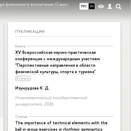
ра физического воспитания (Санкт-
РУС
EN
ПУБЛИКАЦИИ
Книга
XV Всероссийская научно-практическая
конференция с международным участием
"Перспективные направления в области
физической культуры, спорта и туризма"
В печати
Изумрудова К. Д.
Нижневартовский государственный
университет, 2026.
Статья
The importance of technical elements with the
ball in group exercises in rhythmic gymnastics