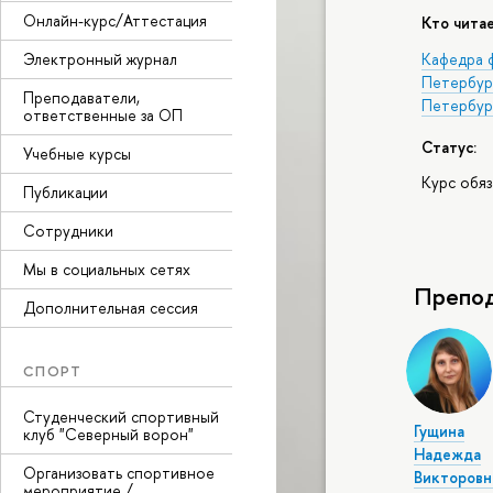
Онлайн-курс/Аттестация
Кто читае
Электронный журнал
Кафедра 
Петербур
Преподаватели,
Петербур
ответственные за ОП
Статус:
Учебные курсы
Курс обя
Публикации
Сотрудники
Мы в социальных сетях
Препод
Дополнительная сессия
СПОРТ
Студенческий спортивный
Гущина
клуб "Северный ворон"
Надежда
Организовать спортивное
Викторовн
мероприятие /