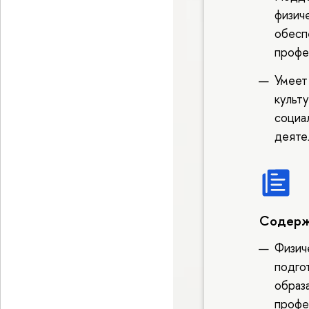
физич
обесп
профе
Умеет
культ
социа
деяте
Содерж
Физич
подго
образ
профе