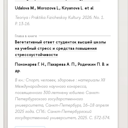
Udalova M., Morozova L., Kiryanova L. et al.
Teoriya i Praktika Fizicheskoy Kultury. 2026. No. 1.
P. 13-16.
Глава в книге
Вегетативный ответ студенток высшей школы
на учебный стресс и средства повышения
стрессоустойчивости
Пономарев Г. Н.,
Пахарева А. П.
, Родичкин П. В. и
др.
В кн.: Спорт, человек, здоровье : материалы XII
Международного научного конгресса,
посвященного 300-летнему юбилею Санкт-
Петербургского государственного
университета, Санкт-Петербург, 16–18 апреля
2025 года. СПб.: Санкт-Петербургский
государственный университет, 2025.
С. 572-574.