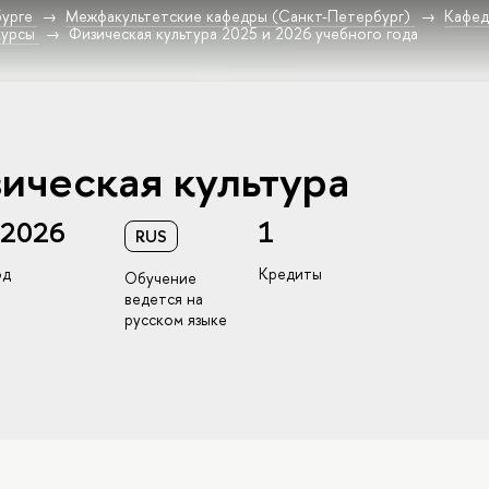
урге
Межфакультетские кафедры (Санкт-Петербург)
Кафед
курсы
Физическая культура 2025 и 2026 учебного года
ическая культура
/2026
1
RUS
од
Кредиты
Обучение
ведется на
русском языке