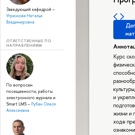
Заведующий кафедрой
–
Угрюмова Наталья
Владимировна
Доп
мат
ОТВЕТСТВЕННЫЕ ПО
Аннота
НАПРАВЛЕНИЯМ
Курс ско
физическ
способно
разнообр
По вопросам
культуры
посещаемости, работы
и укрепл
электронного журнала и
Smart LMS
–
Рубан Олеся
подготов
Алексеевна
жизни и 
ходе пре
ознакоми