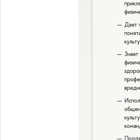
прикл
физич
Дает 
понят
культ
Знает
физич
здоро
профе
вредн
Испол
общен
культ
коман
Подде