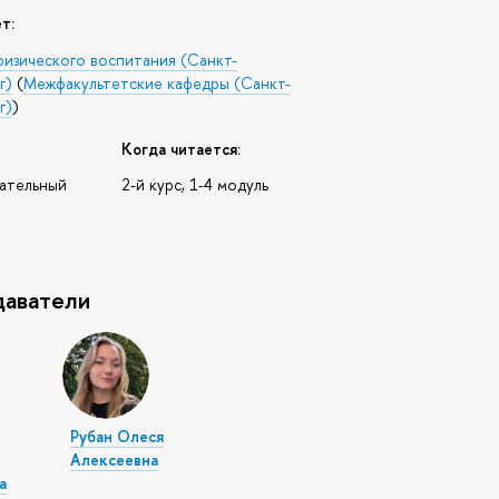
т:
физического воспитания (Санкт-
г)
(
Межфакультетские кафедры (Санкт-
г)
)
Когда читается:
зательный
2-й курс, 1-4 модуль
аватели
Рубан Олеся
Алексеевна
а