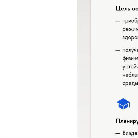
Цель о
приоб
режим
здоро
получ
физич
устой
небла
среды
Планиру
Владе