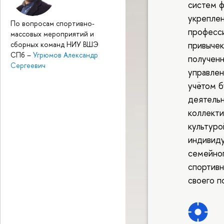
систем ф
укреплен
По вопросам спортивно-
професси
массовых мероприятий и
привычек
сборных команд НИУ ВШЭ
СПб
–
Угрюмов Александр
полученн
Сергеевич
управлен
учётом 
деятельн
коллекти
культуро
индивиду
семейног
спортивн
своего п