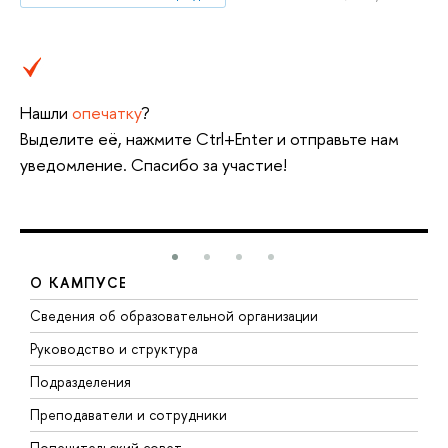
Нашли
опечатку
?
Выделите её, нажмите Ctrl+Enter и отправьте нам
уведомление. Спасибо за участие!
О КАМПУСЕ
Сведения об образовательной организации
М
Руководство и структура
М
Подразделения
Д
Преподаватели и сотрудники
О
Попечительский совет
П