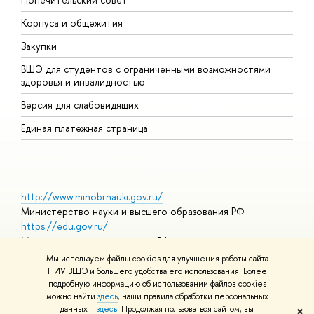
Корпуса и общежития
П
Закупки
Д
ВШЭ для студентов с ограниченными возможностями
Д
здоровья и инвалидностью
А
Версия для слабовидящих
О
Единая платежная страница
http://www.minobrnauki.gov.ru/
Министерство науки и высшего образования РФ
https://edu.gov.ru/
Министерство просвещения РФ
https://elearning.hse.ru/mooc
Мы используем файлы cookies для улучшения работы сайта
Массовые открытые онлайн-курсы
НИУ ВШЭ и большего удобства его использования. Более
подробную информацию об использовании файлов cookies
можно найти
здесь
, наши правила обработки персональных
данных –
здесь
. Продолжая пользоваться сайтом, вы
✖
© НИУ ВШЭ 1993–2026
Адреса и контакты
Условия