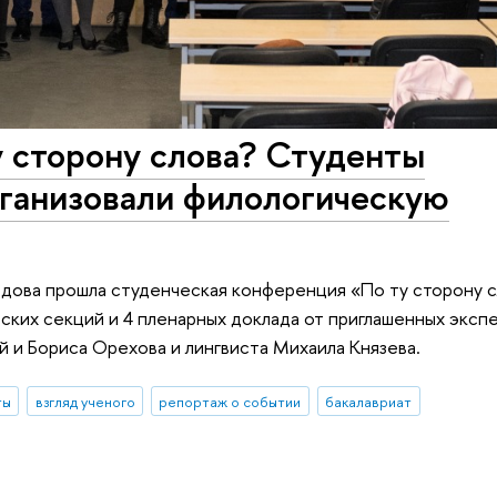
у сторону слова? Студенты
ганизовали филологическую
едова прошла студенческая конференция «По ту сторону с
их секций и 4 пленарных доклада от приглашенных экспе
 и Бориса Орехова и лингвиста Михаила Князева.
ты
взгляд ученого
репортаж о событии
бакалавриат