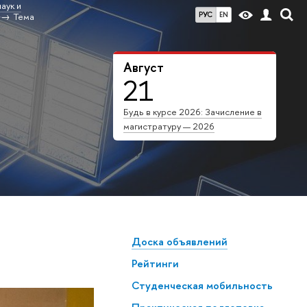
аук и
РУС
EN
Тема
Август
21
Будь в курсе 2026: Зачисление в
магистратуру — 2026
Доска объявлений
Рейтинги
Студенческая мобильность