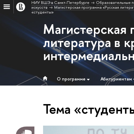
НИУ ВШЭ в Санкт-Петербурге
Образовательные п
искусств
Магистерская программа «Русская литерат
«студенты»
Магистерская 
литература в к
интермедиальн
О программе
Абитуриентам
Тема «студент