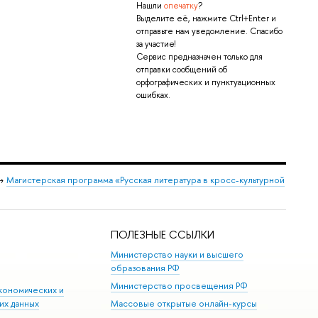
Нашли
опечатку
?
Выделите её, нажмите Ctrl+Enter и
отправьте нам уведомление. Спасибо
за участие!
Сервис предназначен только для
отправки сообщений об
орфографических и пунктуационных
ошибках.
→
Магистерская программа «Русская литература в кросс-культурной
ПОЛЕЗНЫЕ ССЫЛКИ
Министерство науки и высшего
образования РФ
Министерство просвещения РФ
кономических и
их данных
Массовые открытые онлайн-курсы