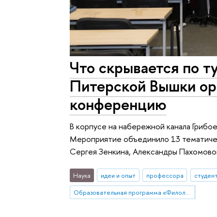
Что скрывается по т
Питерской Вышки ор
конференцию
В корпусе на набережной канала Грибо
Мероприятие объединило 13 тематическ
Сергея Зенкина, Александры Пахомовой
Наука
идеи и опыт
профессора
студен
Образовательная программа «Филология» (Санкт-Петербург)