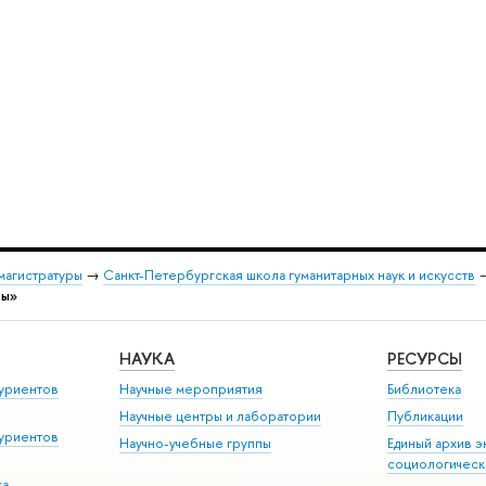
магистратуры
→
Санкт-Петербургская школа гуманитарных наук и искусств
ты»
НАУКА
РЕСУРСЫ
уриентов
Научные мероприятия
Библиотека
Научные центры и лаборатории
Публикации
уриентов
Научно-учебные группы
Единый архив э
социологическ
ка