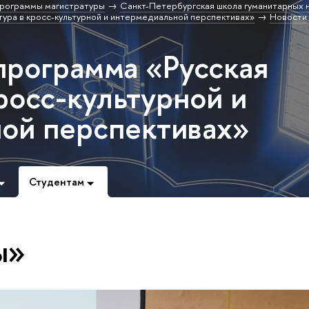
рограммы магистратуры
Санкт-Петербургская школа гуманитарных н
ура в кросс-культурной и интермедиальной перспективах»
Новости
программа «Русская
росс-культурной и
ой перспективах»
Студентам
ы»