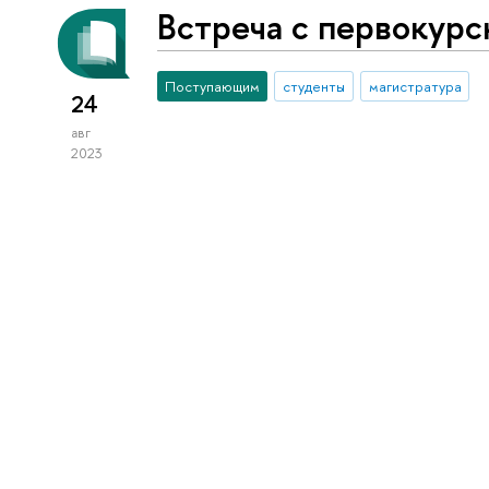
Встреча с первокур
Поступающим
студенты
магистратура
24
авг
2023